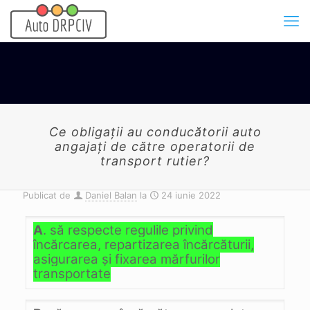
Ce obligaţii au conducătorii auto
angajaţi de către operatorii de
transport rutier?
Publicat de
Daniel Balan
la
24 iunie 2022
A
. să respecte regulile privind
încărcarea, repartizarea încărcăturii,
asigurarea şi fixarea mărfurilor
transportate