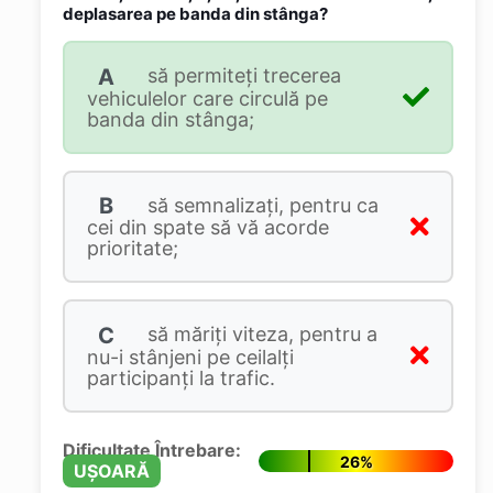
deplasarea pe banda din stânga?
A
să permiteți trecerea
vehiculelor care circulă pe
banda din stânga;
B
să semnalizați, pentru ca
cei din spate să vă acorde
prioritate;
C
să măriți viteza, pentru a
nu-i stânjeni pe ceilalți
participanți la trafic.
Dificultate Întrebare:
26%
UȘOARĂ