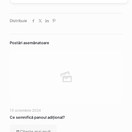
Distribuie
Postări asemănatoare
13 octombrie 2024
Ce semnifică panoul adițional?
Citeşte mai mult