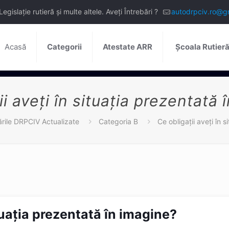
slație rutieră și multe altele. Aveți Întrebări ?
autodrpciv.ro@g
Acasă
Categorii
Atestate ARR
Școala Rutier
ii aveţi în situaţia prezentată 
ările DRPCIV Actualizate
Categoria B
Ce obligaţii aveţi în 
ituaţia prezentată în imagine?