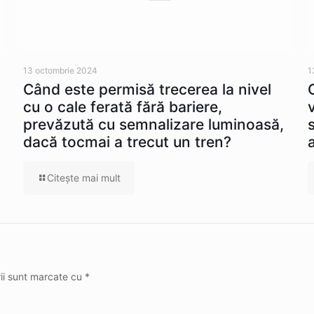
13 octombrie 2024
1
Când este permisă trecerea la nivel
cu o cale ferată fără bariere,
prevăzută cu semnalizare luminoasă,
dacă tocmai a trecut un tren?
Citeşte mai mult
rii sunt marcate cu
*