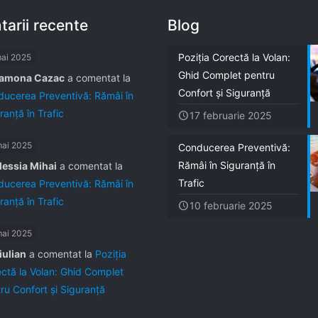
arii recente
Blog
Poziția Corectă la Volan:
mai 2025
Ghid Complet pentru
amona Cazac
a comentat la
Confort și Siguranță
ucerea Preventivă: Rămâi în
ranță în Trafic
17 februarie 2025
mai 2025
Conducerea Preventivă:
Rămâi în Siguranță în
lessia Mihai
a comentat la
Trafic
ucerea Preventivă: Rămâi în
ranță în Trafic
10 februarie 2025
mai 2025
iulian
a comentat la
Poziția
ctă la Volan: Ghid Complet
ru Confort și Siguranță