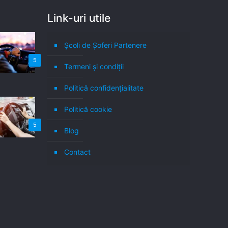
Link-uri utile
Școli de Șoferi Partenere
5
Termeni şi condiţii
Politică confidenţialitate
Politică cookie
5
Blog
Contact