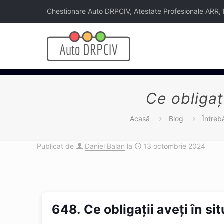
Chestionare Auto DRPCIV, Atestate Profesionale ARR, Legi
Ce obligaţ
Acasă
Blog
Întreb
Publicat de
Daniel Balan
la
13 octombrie 2024
648.
Ce obligaţii aveţi în s