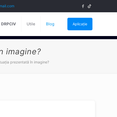
mail.com
ă DRPCIV
Utile
Blog
Aplicație
în imagine?
situaţia prezentată în imagine?