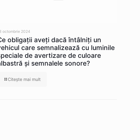
3 octombrie 2024
Ce obligaţii aveţi dacă întâlniţi un
vehicul care semnalizează cu luminile
speciale de avertizare de culoare
albastră şi semnalele sonore?
Citeşte mai mult