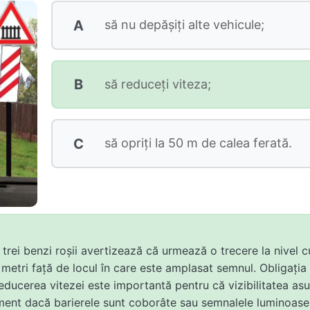
A
să nu depăşiţi alte vehicule;
B
să reduceţi viteza;
C
să opriţi la 50 m de calea ferată.
u trei benzi roșii avertizează că urmează o trecere la nivel 
metri față de locul în care este amplasat semnul. Obligația 
educerea vitezei este importantă pentru că vizibilitatea asup
ent dacă barierele sunt coborâte sau semnalele luminoase o