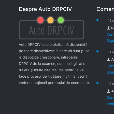
Despre Auto DRPCIV
Coment
19 
R
Cond
Sigu
Auto DRPCIV este o platformă disponibilă
pe toate dispozitivele în care vă sunt puse
14 
la dispoziţie chestionare, întrebările
A
DRPCIV de la examen, curs de legislaţie
Cond
rutieră şi multe alte resurse pentru a vă
Sigu
face procesul de învăţare mult mai uşor în
vederea obţinerii permisului de conducere.
10 
A
Core
pent