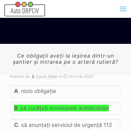
Ce obligaţii aveţi la ieşirea dintr-un
şantier şi intrarea pe o arteră rutieră?
Publicat de
Daniel Balan
la
24 iunie 2022
A
. nicio obligaţie
B
. să curăţaţi anvelopele autobuzului
C
. să anunţaţi serviciul de urgenţă 112