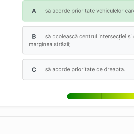
A
să acorde prioritate vehiculelor care
B
să ocolească centrul intersecției și
marginea străzii;
C
să acorde prioritate de dreapta.