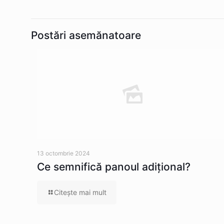
Postări asemănatoare
13 octombrie 2024
Ce semnifică panoul adițional?
Citeşte mai mult