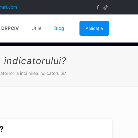
mail.com
ă DRPCIV
Utile
Blog
Aplicație
a indicatorului?
torilor la întâlnirea indicatorului?
i?