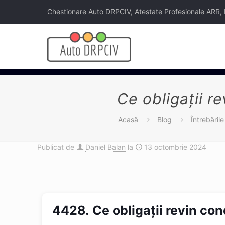
Chestionare Auto DRPCIV, Atestate Profesionale ARR, Legi
Ce obligații re
Acasă
Blog
Întrebăril
Publicat de
Daniel Balan
la
13 octombrie 2024
4428.
Ce obligații revin con