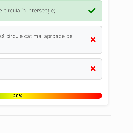
 circulă în intersecție;
 să circule cât mai aproape de
20%