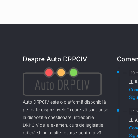
Despre Auto DRPCIV
Coment
19 
R
Cond
Sigu
Auto DRPCIV este o platformă disponibilă
pe toate dispozitivele în care vă sunt puse
14 
la dispoziţie chestionare, întrebările
A
DRPCIV de la examen, curs de legislaţie
Cond
rutieră şi multe alte resurse pentru a vă
Sigu