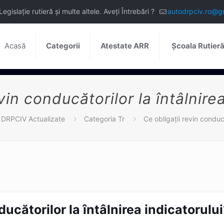
slație rutieră și multe altele. Aveți Întrebări ?
autodrpciv.ro@g
Acasă
Categorii
Atestate ARR
Școala Rutier
vin conducătorilor la întâlnire
e DRPCIV Actualizate
Categoria Tr
Ce obligații revin conducă
ducătorilor la întâlnirea indicatorulu