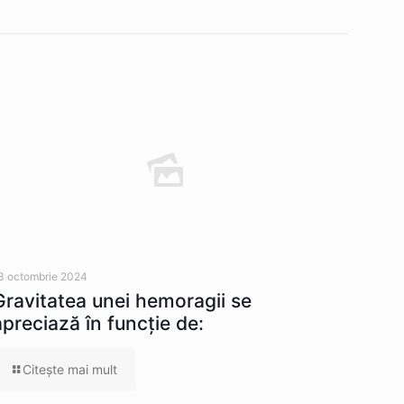
3 octombrie 2024
Gravitatea unei hemoragii se
apreciază în funcție de:
Citeşte mai mult