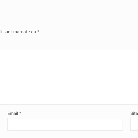
rii sunt marcate cu
*
Email
*
Sit