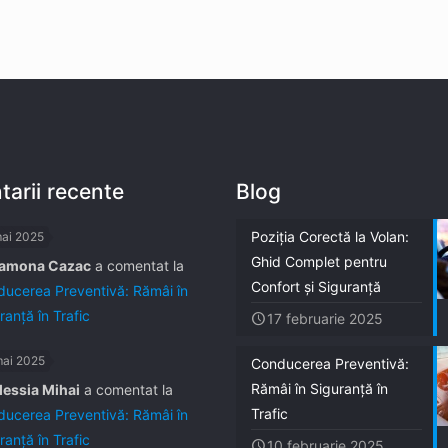
arii recente
Blog
Poziția Corectă la Volan:
mai 2025
Ghid Complet pentru
amona Cazac
a comentat la
Confort și Siguranță
ucerea Preventivă: Rămâi în
ranță în Trafic
17 februarie 2025
mai 2025
Conducerea Preventivă:
Rămâi în Siguranță în
lessia Mihai
a comentat la
Trafic
ucerea Preventivă: Rămâi în
ranță în Trafic
10 februarie 2025