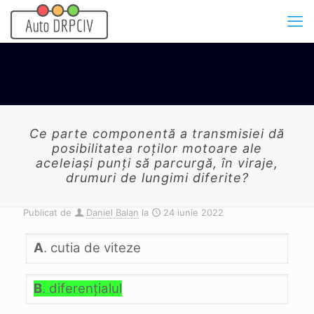
Ce parte componentă a transmisiei dă
posibilitatea roţilor motoare ale
aceleiaşi punţi să parcurgă, în viraje,
drumuri de lungimi diferite?
Publicat de
Daniel Balan
la
24 iunie 2022
A
. cutia de viteze
B
. diferenţialul