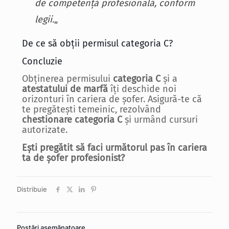
de competență profesională, conform
legii.
„
De ce să obții permisul categoria C?
Concluzie
Obținerea permisului
categoria C
și a
atestatului de marfă
îți deschide noi
orizonturi în cariera de șofer. Asigură-te că
te pregătești temeinic, rezolvând
chestionare categoria C
și urmând cursuri
autorizate.
Ești pregătit să faci următorul pas în cariera
ta de șofer profesionist?
Distribuie
Postări asemănatoare