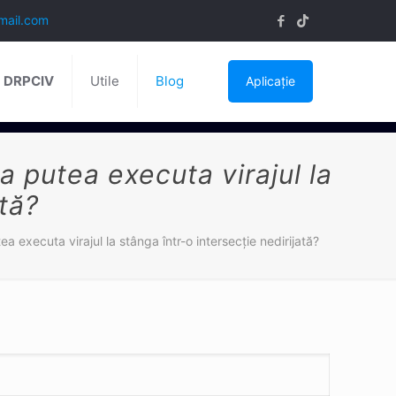
mail.com
ă DRPCIV
Utile
Blog
Aplicație
a putea executa virajul la
ată?
a executa virajul la stânga într-o intersecţie nedirijată?