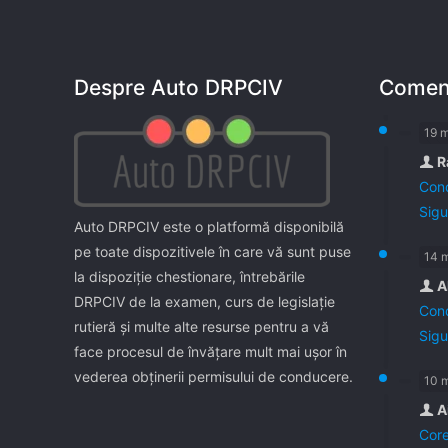
Despre Auto DRPCIV
Coment
19 
R
Cond
Sigu
Auto DRPCIV este o platformă disponibilă
pe toate dispozitivele în care vă sunt puse
14 
la dispoziţie chestionare, întrebările
A
DRPCIV de la examen, curs de legislaţie
Cond
rutieră şi multe alte resurse pentru a vă
Sigu
face procesul de învăţare mult mai uşor în
vederea obţinerii permisului de conducere.
10 
A
Core