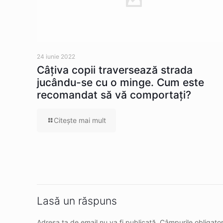
24 iunie 2022
Câţiva copii traversează strada
jucându-se cu o minge. Cum este
recomandat să vă comportaţi?
Citeşte mai mult
Lasă un răspuns
Adresa ta de email nu va fi publicată.
Câmpurile obligato