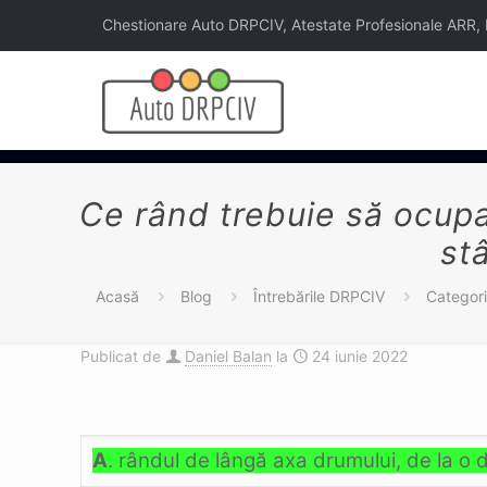
Chestionare Auto DRPCIV, Atestate Profesionale ARR, Legi
Ce rând trebuie să ocupaţ
stâ
Acasă
Blog
Întrebările DRPCIV
Categori
Publicat de
Daniel Balan
la
24 iunie 2022
A
. rândul de lângă axa drumului, de la o 