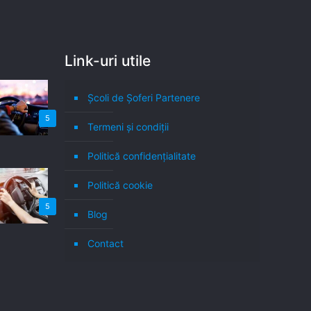
Link-uri utile
Școli de Șoferi Partenere
5
Termeni şi condiţii
Politică confidenţialitate
Politică cookie
5
Blog
Contact