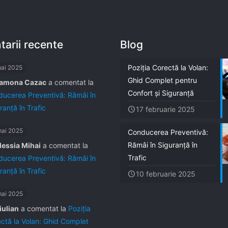
arii recente
Blog
Poziția Corectă la Volan:
mai 2025
Ghid Complet pentru
amona Cazac
a comentat la
Confort și Siguranță
ucerea Preventivă: Rămâi în
ranță în Trafic
17 februarie 2025
mai 2025
Conducerea Preventivă:
Rămâi în Siguranță în
lessia Mihai
a comentat la
Trafic
ucerea Preventivă: Rămâi în
ranță în Trafic
10 februarie 2025
mai 2025
iulian
a comentat la
Poziția
ctă la Volan: Ghid Complet