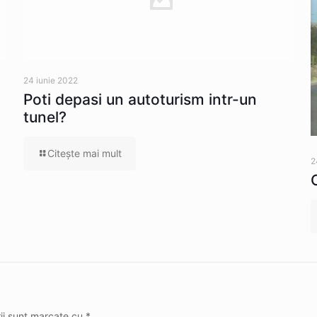
24 iunie 2022
Poti depasi un autoturism intr-un
tunel?
Citeşte mai mult
2
rii sunt marcate cu
*