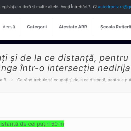
slație rutieră și multe altele. Aveți Întrebări ?
autodrpciv.ro@g
Acasă
Categorii
Atestate ARR
Școala Rutier
i şi de la ce distanţă, pentru 
nga într-o intersecţie nedirij
a B
Ce rând trebuie să ocupaţi şi de la ce distanţă, pentru a pute
distanţă de cel puţin 50 m