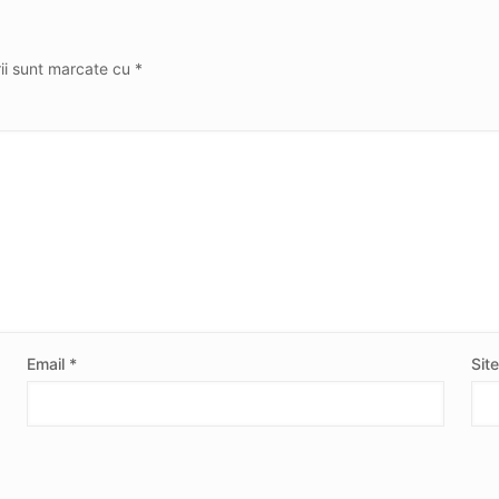
rii sunt marcate cu
*
Email
*
Sit