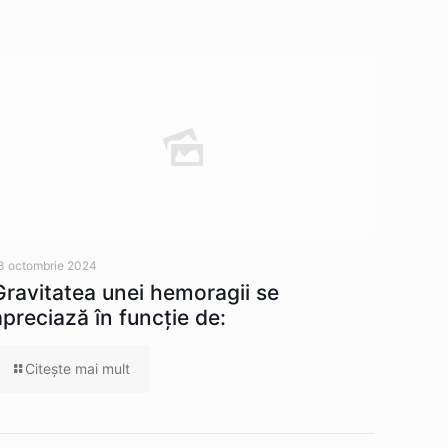
3 octombrie 2024
Gravitatea unei hemoragii se
apreciază în funcție de:
Citeşte mai mult