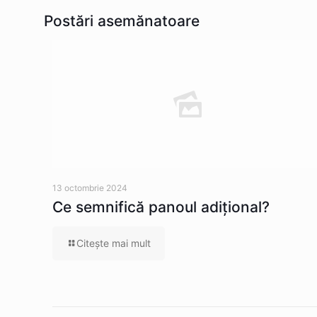
Postări asemănatoare
13 octombrie 2024
Ce semnifică panoul adițional?
Citeşte mai mult