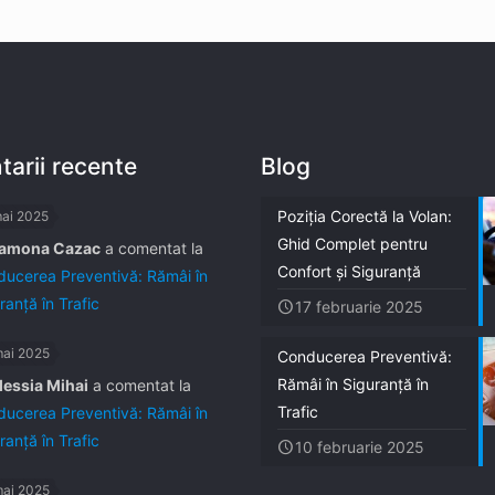
arii recente
Blog
Poziția Corectă la Volan:
mai 2025
Ghid Complet pentru
amona Cazac
a comentat la
Confort și Siguranță
ucerea Preventivă: Rămâi în
ranță în Trafic
17 februarie 2025
mai 2025
Conducerea Preventivă:
Rămâi în Siguranță în
lessia Mihai
a comentat la
Trafic
ucerea Preventivă: Rămâi în
ranță în Trafic
10 februarie 2025
mai 2025