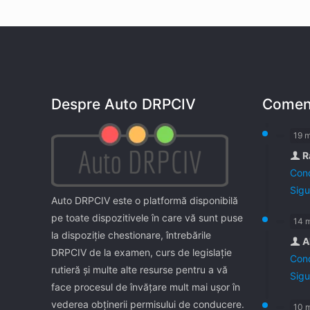
Despre Auto DRPCIV
Coment
19 
R
Cond
Sigu
Auto DRPCIV este o platformă disponibilă
pe toate dispozitivele în care vă sunt puse
14 
la dispoziţie chestionare, întrebările
A
DRPCIV de la examen, curs de legislaţie
Cond
rutieră şi multe alte resurse pentru a vă
Sigu
face procesul de învăţare mult mai uşor în
vederea obţinerii permisului de conducere.
10 