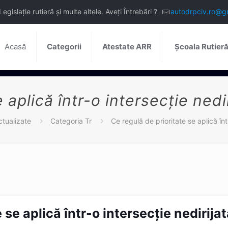
slație rutieră și multe altele. Aveți Întrebări ?
autodrpciv.ro@g
Acasă
Categorii
Atestate ARR
Școala Rutier
aplică într-o intersecție nediri
ctualizate
Categoria Tr
Ce regulă de prioritate se aplică într
 se aplică într-o intersecție nedirijat