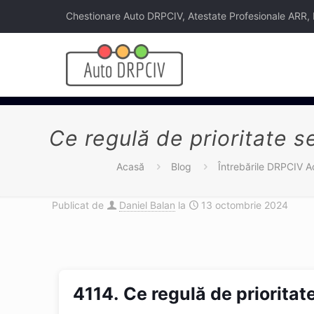
Chestionare Auto DRPCIV, Atestate Profesionale ARR, Legi
Ce regulă de prioritate se 
Acasă
Blog
Întrebările DRPCIV A
Publicat de
Daniel Balan
la
13 octombrie 2024
4114.
Ce regulă de prioritate