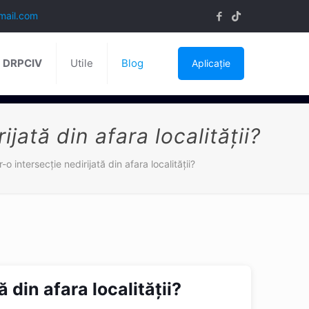
mail.com
ă DRPCIV
Utile
Blog
Aplicație
jată din afara localității?
-o intersecție nedirijată din afara localității?
ă din afara localității?