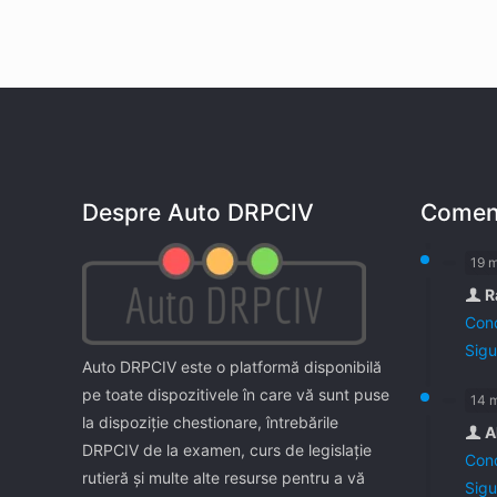
Despre Auto DRPCIV
Coment
19 
R
Cond
Sigu
Auto DRPCIV este o platformă disponibilă
pe toate dispozitivele în care vă sunt puse
14 
la dispoziţie chestionare, întrebările
A
DRPCIV de la examen, curs de legislaţie
Cond
rutieră şi multe alte resurse pentru a vă
Sigu