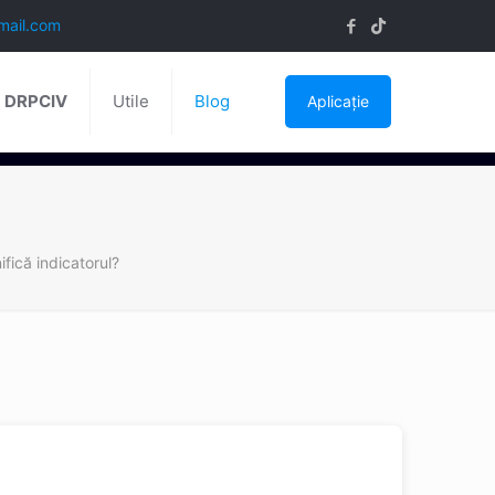
mail.com
ă DRPCIV
Utile
Blog
Aplicație
fică indicatorul?