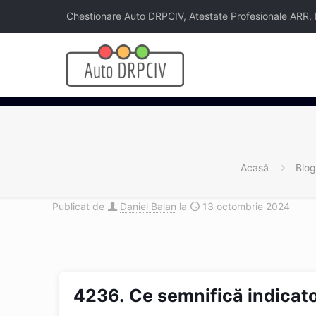
Chestionare Auto DRPCIV, Atestate Profesionale ARR, Legi
Acasă
Blog
Publicat de
Daniel Balan
la
13 octombrie 2024
4236.
Ce semnifică indicat