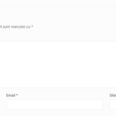
rii sunt marcate cu
*
Email
*
Sit