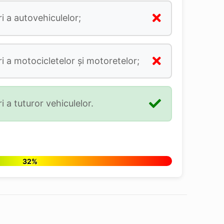
i a autovehiculelor;
ri a motocicletelor și motoretelor;
i a tuturor vehiculelor.
32%