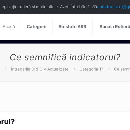
slație rutieră și multe altele. Aveți Întrebări ?
autodrpciv.ro@g
Acasă
Categorii
Atestate ARR
Școala Rutier
Ce semnifică indicatorul?
Întrebările DRPCIV Actualizate
Categoria Tr
Ce semni
orul?