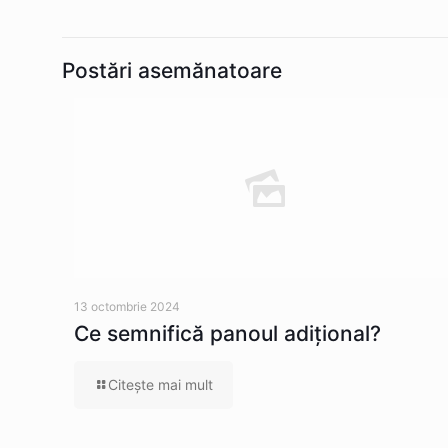
Postări asemănatoare
13 octombrie 2024
Ce semnifică panoul adițional?
Citeşte mai mult