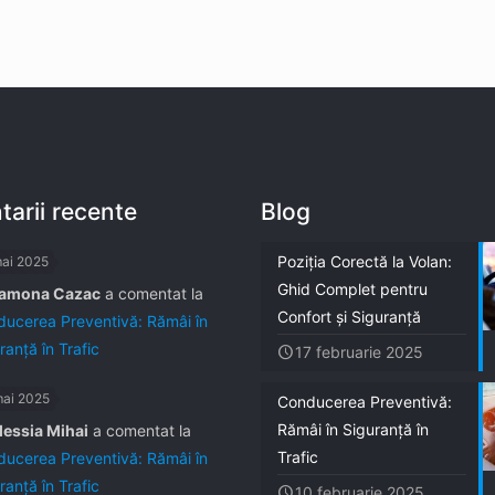
arii recente
Blog
Poziția Corectă la Volan:
mai 2025
Ghid Complet pentru
amona Cazac
a comentat la
Confort și Siguranță
ucerea Preventivă: Rămâi în
ranță în Trafic
17 februarie 2025
mai 2025
Conducerea Preventivă:
Rămâi în Siguranță în
lessia Mihai
a comentat la
Trafic
ucerea Preventivă: Rămâi în
ranță în Trafic
10 februarie 2025