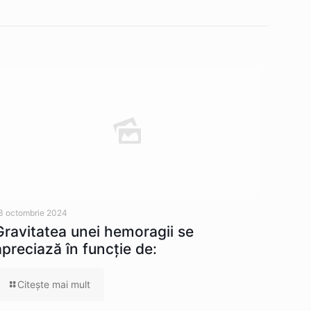
3 octombrie 2024
Gravitatea unei hemoragii se
apreciază în funcție de:
Citeşte mai mult