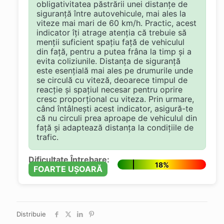
obligativitatea păstrării unei distanțe de
siguranță între autovehicule, mai ales la
viteze mai mari de 60 km/h. Practic, acest
indicator îți atrage atenția că trebuie să
menții suficient spațiu față de vehiculul
din față, pentru a putea frâna la timp și a
evita coliziunile. Distanța de siguranță
este esențială mai ales pe drumurile unde
se circulă cu viteză, deoarece timpul de
reacție și spațiul necesar pentru oprire
cresc proporțional cu viteza. Prin urmare,
când întâlnești acest indicator, asigură-te
că nu circuli prea aproape de vehiculul din
față și adaptează distanța la condițiile de
trafic.
Dificultate Întrebare:
18%
FOARTE UȘOARĂ
Distribuie