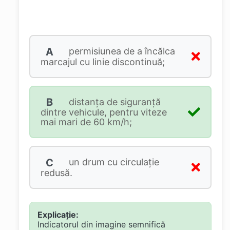
A
permisiunea de a încălca
marcajul cu linie discontinuă;
B
distanţa de siguranţă
dintre vehicule, pentru viteze
mai mari de 60 km/h;
C
un drum cu circulaţie
redusă.
Explicație:
Indicatorul din imagine semnifică