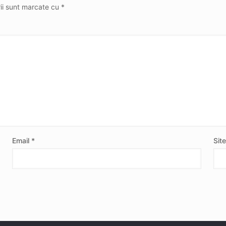
rii sunt marcate cu
*
Email
*
Sit