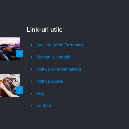
Link-uri utile
Școli de Șoferi Partenere
5
Termeni şi condiţii
Politică confidenţialitate
Politică cookie
5
Blog
Contact