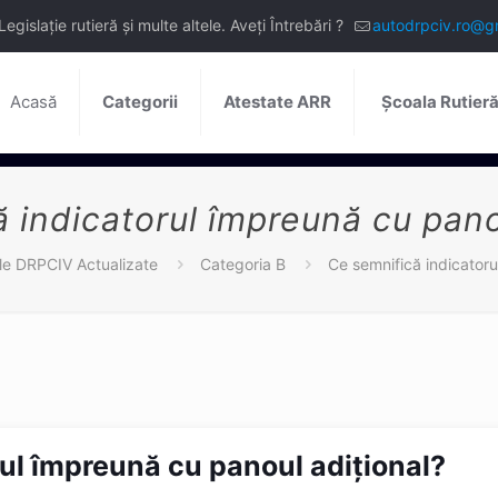
slație rutieră și multe altele. Aveți Întrebări ?
autodrpciv.ro@g
Acasă
Categorii
Atestate ARR
Școala Rutier
 indicatorul împreună cu pano
ile DRPCIV Actualizate
Categoria B
Ce semnifică indicatoru
ul împreună cu panoul adiţional?