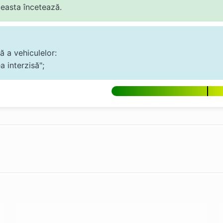
aceasta încetează.
ă a vehiculelor:
a interzisă";