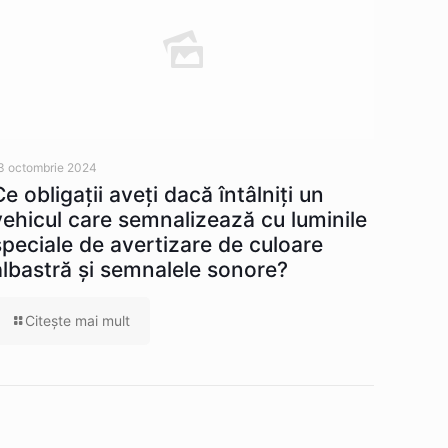
3 octombrie 2024
Ce obligaţii aveţi dacă întâlniţi un
vehicul care semnalizează cu luminile
speciale de avertizare de culoare
albastră şi semnalele sonore?
Citeşte mai mult