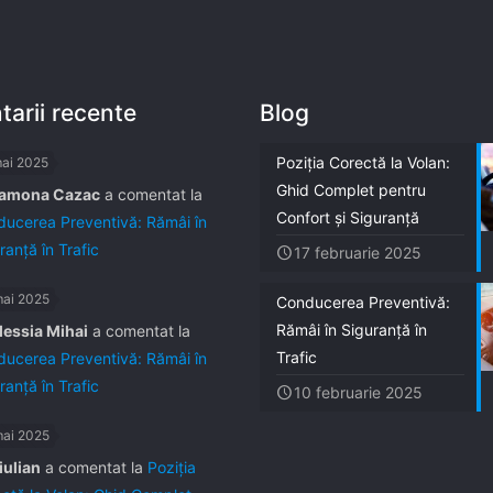
arii recente
Blog
Poziția Corectă la Volan:
mai 2025
Ghid Complet pentru
amona Cazac
a comentat la
Confort și Siguranță
ucerea Preventivă: Rămâi în
ranță în Trafic
17 februarie 2025
mai 2025
Conducerea Preventivă:
Rămâi în Siguranță în
lessia Mihai
a comentat la
Trafic
ucerea Preventivă: Rămâi în
ranță în Trafic
10 februarie 2025
mai 2025
iulian
a comentat la
Poziția