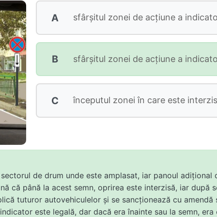
A
sfârşitul zonei de acţiune a indicato
B
sfârşitul zonei de acţiune a indicato
C
începutul zonei în care este interzis
 sectorul de drum unde este amplasat, iar panoul adițional c
amnă că până la acest semn, oprirea este interzisă, iar după
e aplică tuturor autovehiculelor și se sancționează cu amend
indicator este legală, dar dacă era înainte sau la semn, era