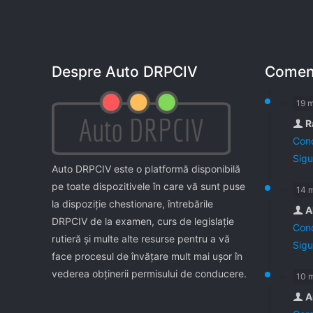
Despre Auto DRPCIV
Coment
19 
R
Cond
Sigu
Auto DRPCIV este o platformă disponibilă
pe toate dispozitivele în care vă sunt puse
14 
la dispoziţie chestionare, întrebările
A
DRPCIV de la examen, curs de legislaţie
Cond
rutieră şi multe alte resurse pentru a vă
Sigu
face procesul de învăţare mult mai uşor în
vederea obţinerii permisului de conducere.
10 
A