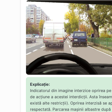
Explicație:
Indicatorul din imagine interzice oprirea pe
de acțiune a acestei interdicții. Asta înse
există alte restricții). Oprirea interzisă s
respectată. Parcarea mașinii albastre după 