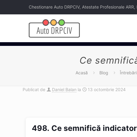
Chestionare Auto DRPCIV, Atestate Profesionale ARR, Legi
Ce semnifică
Acasă
Blog
Întrebăr
Publicat de
Daniel Balan
la
13 octombrie 2024
498.
Ce semnifică indicator