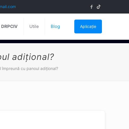
mail.com
ă DRPCIV
Utile
Blog
Aplicație
ul adiţional?
l împreună cu panoul adiţional?