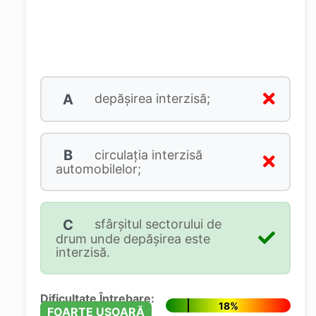
A
depăşirea interzisă;
B
circulaţia interzisă
automobilelor;
C
sfârşitul sectorului de
drum unde depăşirea este
interzisă.
Dificultate Întrebare:
18%
FOARTE UȘOARĂ