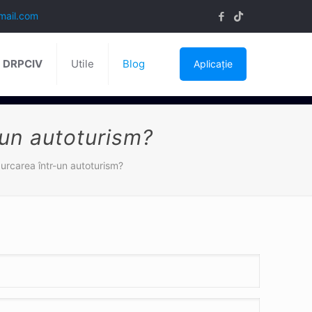
mail.com
ă DRPCIV
Utile
Blog
Aplicație
-un autoturism?
 urcarea într-un autoturism?