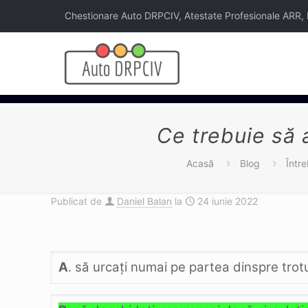
Chestionare Auto DRPCIV, Atestate Profesionale ARR, Legi
Ce trebuie să 
Acasă
Blog
Într
Publicat de
Daniel Balan
la
24 iunie 2022
A
. să urcaţi numai pe partea dinspre trot