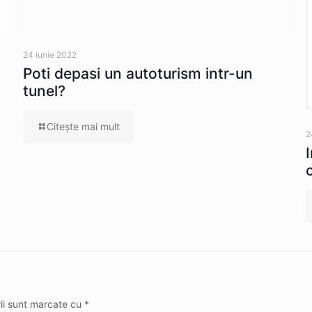
24 iunie 2022
Poti depasi un autoturism intr-un
tunel?
Citeşte mai mult
2
rii sunt marcate cu
*