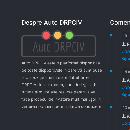
Despre Auto DRPCIV
Coment
19 
R
Cond
Sigu
Auto DRPCIV este o platformă disponibilă
pe toate dispozitivele în care vă sunt puse
14 
la dispoziţie chestionare, întrebările
A
DRPCIV de la examen, curs de legislaţie
Cond
rutieră şi multe alte resurse pentru a vă
Sigu
face procesul de învăţare mult mai uşor în
vederea obţinerii permisului de conducere.
10 
A
Core