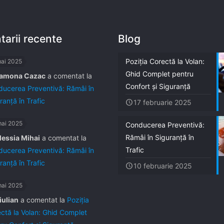
arii recente
Blog
Poziția Corectă la Volan:
mai 2025
Ghid Complet pentru
amona Cazac
a comentat la
Confort și Siguranță
ucerea Preventivă: Rămâi în
ranță în Trafic
17 februarie 2025
mai 2025
Conducerea Preventivă:
Rămâi în Siguranță în
lessia Mihai
a comentat la
Trafic
ucerea Preventivă: Rămâi în
ranță în Trafic
10 februarie 2025
mai 2025
iulian
a comentat la
Poziția
ctă la Volan: Ghid Complet