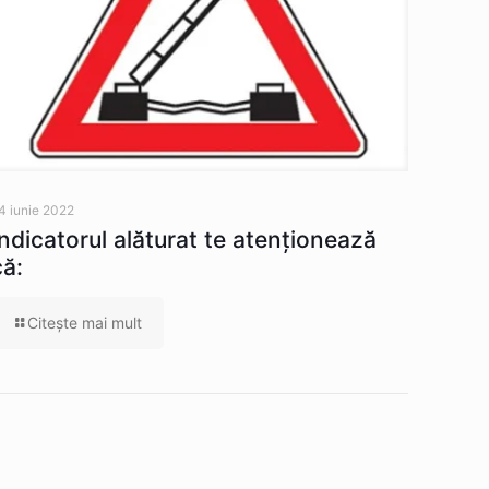
4 iunie 2022
Indicatorul alăturat te atenţionează
că:
Citeşte mai mult