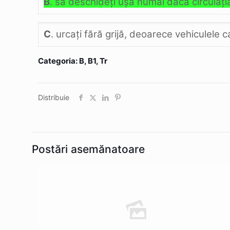
B
. să deschideţi uşa numai dacă circulaţi
C
. urcaţi fără grijă, deoarece vehiculele 
Categoria: B, B1, Tr
Distribuie
Postări asemănatoare