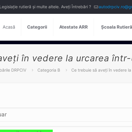
slație rutieră și multe altele. Aveți Întrebări ?
autodrpciv.ro@g
Acasă
Categorii
Atestate ARR
Școala Rutier
aveţi în vedere la urcarea într
ebările DRPCIV
Categoria B
Ce trebuie să aveţi în vedere la
uar