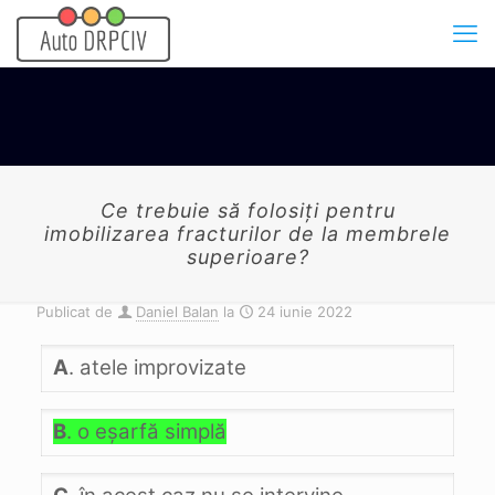
Ce trebuie să folosiţi pentru
imobilizarea fracturilor de la membrele
superioare?
Publicat de
Daniel Balan
la
24 iunie 2022
A
. atele improvizate
B
. o eşarfă simplă