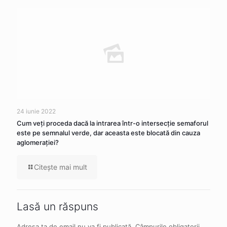
24 iunie 2022
Cum veţi proceda dacă la intrarea într-o intersecţie semaforul
este pe semnalul verde, dar aceasta este blocată din cauza
aglomeraţiei?
Citeşte mai mult
Lasă un răspuns
Adresa ta de email nu va fi publicată.
Câmpurile obligatorii