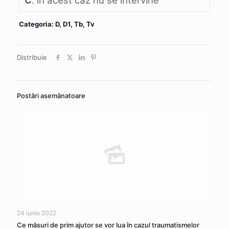
C
. în acest caz nu se intervine
Categoria: D, D1, Tb, Tv
Distribuie
Postări asemănatoare
24 iunie 2022
Ce măsuri de prim ajutor se vor lua în cazul traumatismelor