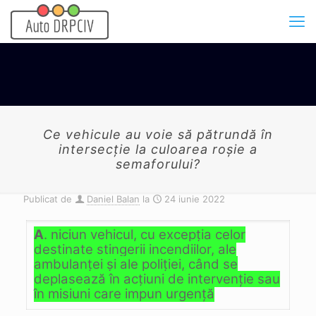
Ce vehicule au voie să pătrundă în
intersecţie la culoarea roşie a
semaforului?
Publicat de
Daniel Balan
la
24 iunie 2022
A
. niciun vehicul, cu excepţia celor
destinate stingerii incendiilor, ale
ambulanţei şi ale poliţiei, când se
deplasează în acţiuni de intervenţie sau
în misiuni care impun urgenţă