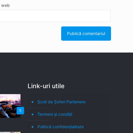
e web
Link-uri utile
Școli de Șoferi Partenere
5
Termeni şi condiţii
Politică confidenţialitate