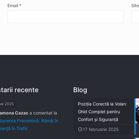
Email
*
Sit
arii recente
Blog
Poziția Corectă la Volan:
mai 2025
Ghid Complet pentru
amona Cazac
a comentat la
Confort și Siguranță
ucerea Preventivă: Rămâi în
ranță în Trafic
17 februarie 2025