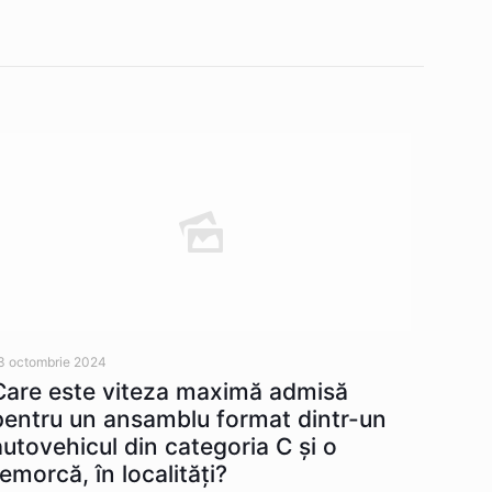
3 octombrie 2024
Care este viteza maximă admisă
pentru un ansamblu format dintr-un
autovehicul din categoria C şi o
remorcă, în localităţi?