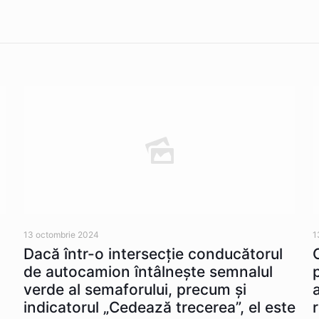
13 octombrie 2024
1
Dacă într-o intersecţie conducătorul
de autocamion întâlneşte semnalul
verde al semaforului, precum şi
indicatorul „Cedează trecerea”, el este