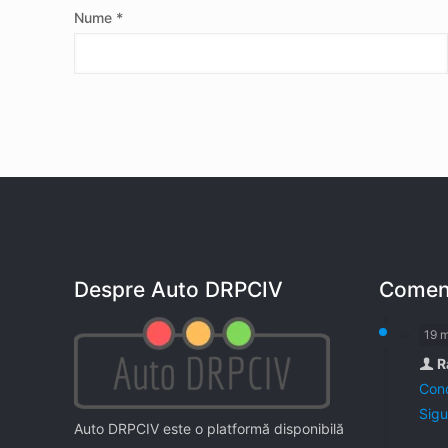
Nume
*
Despre Auto DRPCIV
Coment
19 
R
Cond
Sigu
Auto DRPCIV este o platformă disponibilă