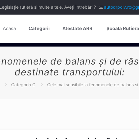
slație rutieră și multe altele. Aveți Întrebări ?
autodrpciv.ro@g
Acasă
Categorii
Atestate ARR
Școala Rutier
fenomenele de balans şi de răs
destinate transportului:
Categoria C
Cele mai sensibile la fenomenele de balans şi 