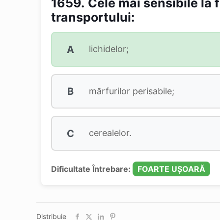
1659.
Cele mai sensibile la
transportului:
A
lichidelor;
B
mărfurilor perisabile;
C
cerealelor.
Dificultate Întrebare:
FOARTE UȘOARĂ
Distribuie