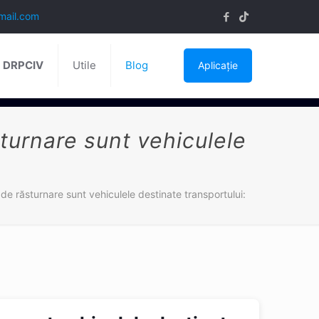
mail.com
ă DRPCIV
Utile
Blog
Aplicație
turnare sunt vehiculele
de răsturnare sunt vehiculele destinate transportului: