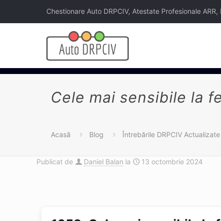
Chestionare Auto DRPCIV, Atestate Profesionale ARR, Legi
Cele mai sensibile la 
Acasă
Blog
Întrebările DRPCIV Actualizate
Publicat de
Daniel Balan
la
13 octombrie 2024