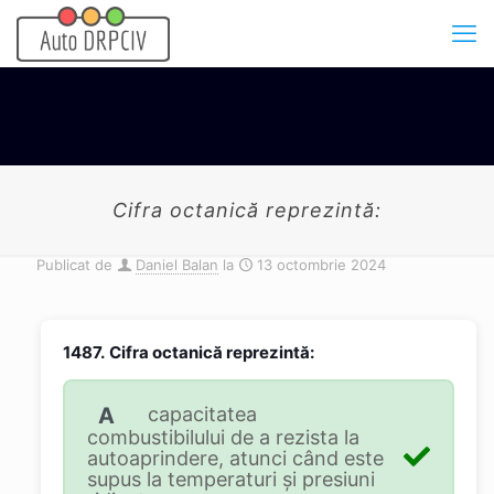
Cifra octanică reprezintă:
Publicat de
Daniel Balan
la
13 octombrie 2024
1487.
Cifra octanică reprezintă:
A
capacitatea
combustibilului de a rezista la
autoaprindere, atunci când este
supus la temperaturi şi presiuni