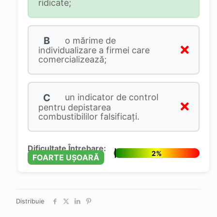
ridicate;
B
o mărime de
individualizare a firmei care
comercializează;
C
un indicator de control
pentru depistarea
combustibililor falsificaţi.
Dificultate Întrebare:
2%
FOARTE UȘOARĂ
Distribuie