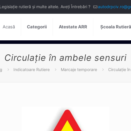
slație rutieră și multe altele. Aveți Întrebări ?
autodrpciv.ro@g
Acasă
Categorii
Atestate ARR
Școala Rutier
Circulație în ambele sensuri
og
Indicatoare Rutiere
Marcaje temporare
Circulație î