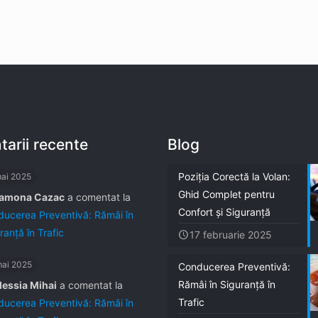
arii recente
Blog
Poziția Corectă la Volan:
mai 2025
Ghid Complet pentru
amona Cazac
a comentat la
Confort și Siguranță
ucerea Preventivă: Rămâi în
ranță în Trafic
17 februarie 2025
mai 2025
Conducerea Preventivă:
Rămâi în Siguranță în
lessia Mihai
a comentat la
Trafic
ucerea Preventivă: Rămâi în