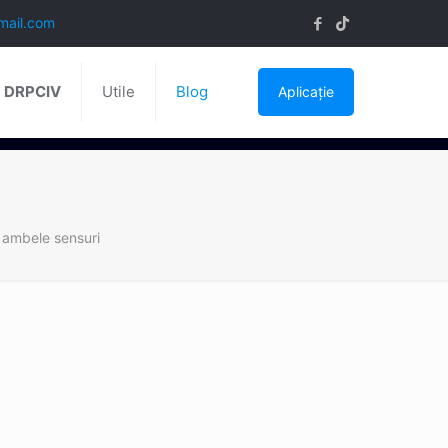
mail.com
ă DRPCIV
Utile
Blog
Aplicație
n ambele sensuri