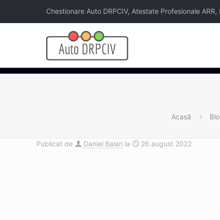
Chestionare Auto DRPCIV, Atestate Profesionale ARR, Legi
Acasă
Bl
Publicat de
Daniel Balan
la
26 august 2022