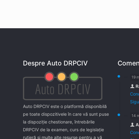
Despre Auto DRPCIV
Coment
19 
R
Cond
Sigu
Auto DRPCIV este o platformă disponibilă
pe toate dispozitivele în care vă sunt puse
14 
la dispoziţie chestionare, întrebările
A
DRPCIV de la examen, curs de legislaţie
Cond
rutieră şi multe alte resurse pentru a vă