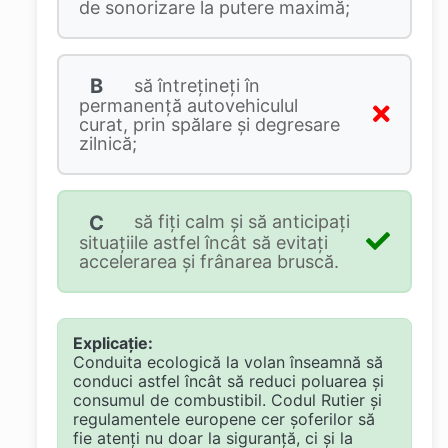
de sonorizare la putere maximă;
B
să întreţineţi în
permanenţă autovehiculul
curat, prin spălare şi degresare
zilnică;
C
să fiţi calm şi să anticipaţi
situaţiile astfel încât să evitaţi
accelerarea şi frânarea bruscă.
Explicație:
Conduita ecologică la volan înseamnă să
conduci astfel încât să reduci poluarea și
consumul de combustibil. Codul Rutier și
regulamentele europene cer șoferilor să
fie atenți nu doar la siguranță, ci și la