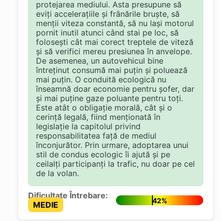
protejarea mediului. Asta presupune să
eviți accelerațiile și frânările bruște, să
menții viteza constantă, să nu lași motorul
pornit inutil atunci când stai pe loc, să
folosești cât mai corect treptele de viteză
și să verifici mereu presiunea în anvelope.
De asemenea, un autovehicul bine
întreținut consumă mai puțin și poluează
mai puțin. O conduită ecologică nu
înseamnă doar economie pentru șofer, dar
și mai puține gaze poluante pentru toți.
Este atât o obligație morală, cât și o
cerință legală, fiind menționată în
legislație la capitolul privind
responsabilitatea față de mediul
înconjurător. Prin urmare, adoptarea unui
stil de condus ecologic îi ajută și pe
ceilalți participanți la trafic, nu doar pe cel
de la volan.
Dificultate Întrebare:
42%
MEDIE