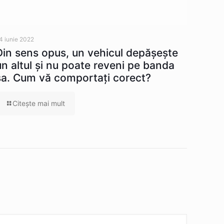
4 iunie 2022
Din sens opus, un vehicul depăşeşte
un altul şi nu poate reveni pe banda
sa. Cum vă comportaţi corect?
Citeşte mai mult