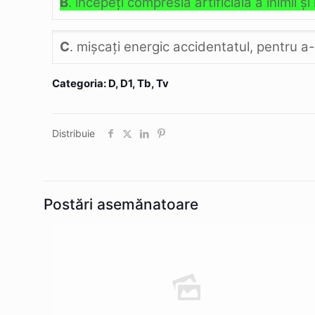
B
. începeţi compresia artificială a inimii şi 
C
. mişcaţi energic accidentatul, pentru a-
Categoria: D, D1, Tb, Tv
Distribuie
Postări asemănatoare