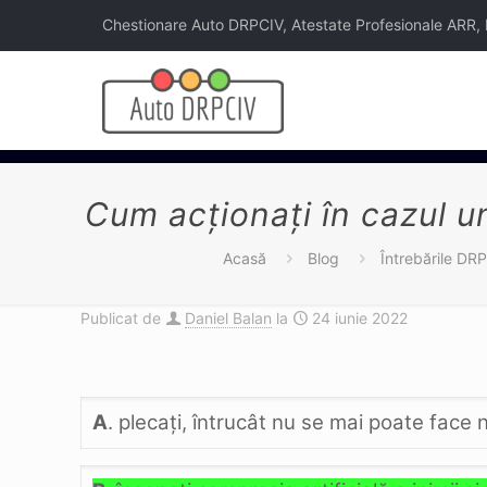
Chestionare Auto DRPCIV, Atestate Profesionale ARR, Legi
Cum acţionaţi în cazul un
Acasă
Blog
Întrebările DR
Publicat de
Daniel Balan
la
24 iunie 2022
A
. plecaţi, întrucât nu se mai poate face 