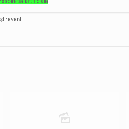
respiraţia artificială
şi reveni