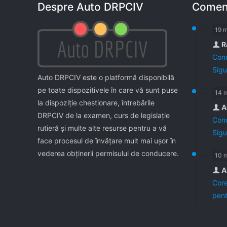
Despre Auto DRPCIV
Coment
19 
R
Cond
Sigu
Auto DRPCIV este o platformă disponibilă
pe toate dispozitivele în care vă sunt puse
14 
la dispoziţie chestionare, întrebările
A
DRPCIV de la examen, curs de legislaţie
Cond
rutieră şi multe alte resurse pentru a vă
Sigu
face procesul de învăţare mult mai uşor în
vederea obţinerii permisului de conducere.
10 
A
Core
pent