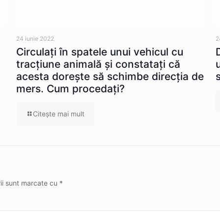
24 iunie 2022
2
Circulaţi în spatele unui vehicul cu
tracţiune animală şi constataţi că
acesta doreşte să schimbe direcţia de
mers. Cum procedaţi?
Citeşte mai mult
rii sunt marcate cu
*