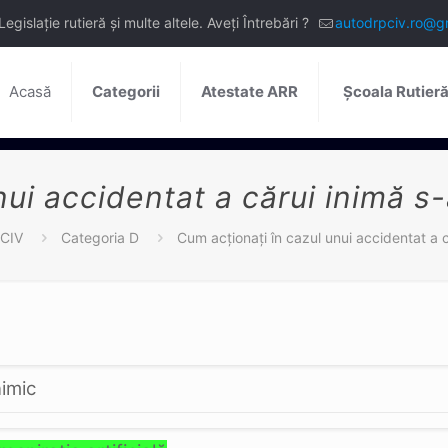
slație rutieră și multe altele. Aveți Întrebări ?
autodrpciv.ro@g
Acasă
Categorii
Atestate ARR
Școala Rutier
ui accidentat a cărui inimă s-
PCIV
Categoria D
Cum acţionaţi în cazul unui accidentat a c
nimic