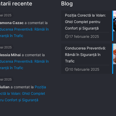
arii recente
Blog
Poziția Corectă la Volan:
mai 2025
Ghid Complet pentru
amona Cazac
a comentat la
Confort și Siguranță
ucerea Preventivă: Rămâi în
ranță în Trafic
17 februarie 2025
mai 2025
Conducerea Preventivă:
Rămâi în Siguranță în
lessia Mihai
a comentat la
Trafic
ucerea Preventivă: Rămâi în
ranță în Trafic
10 februarie 2025
mai 2025
iulian
a comentat la
Poziția
ctă la Volan: Ghid Complet
ru Confort și Siguranță