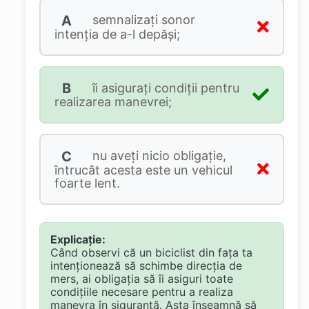
A
semnalizaţi sonor
intenţia de a-l depăşi;
B
îi asiguraţi condiţii pentru
realizarea manevrei;
C
nu aveţi nicio obligaţie,
întrucât acesta este un vehicul
foarte lent.
Explicație:
Când observi că un biciclist din fața ta
intenționează să schimbe direcția de
mers, ai obligația să îi asiguri toate
condițiile necesare pentru a realiza
manevra în siguranță. Asta înseamnă să