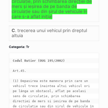
circulaţie, prin schimbarea direcţiei de
mers şi ieşirea de pe banda de
circulaţie sau din şirul de vehicule în
care s-a aflat iniţial
C
. trecerea unui vehicul prin dreptul
altuia
Categoria: Tr
Codul Rutier (OUG 195/2002)
(1) Depasirea este manevra prin care un 
vehicul trece înaintea altui vehicul ori 
pe lânga un obstacol, aflat pe acelasi 
sens de circulatie, prin schimbarea 
directiei de mers si iesirea de pe banda 
de circulatie sau din sirul de vehicule în 