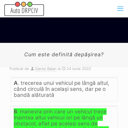
Cum este definită depăşirea?
Publicat de
Daniel Balan
la
24 iunie 2022
A
. trecerea unui vehicul pe lângă altul,
când circulă în acelaşi sens, dar pe o
bandă alăturată
B
. manevra prin care un vehicul trece
înaintea altui vehicul ori pe lângă un
obstacol, aflat pe acelaşi sens de