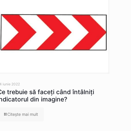
4 iunie 2022
Ce trebuie să faceţi când întâlniţi
indicatorul din imagine?
Citeşte mai mult