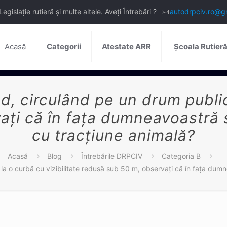
slație rutieră și multe altele. Aveți Întrebări ?
autodrpciv.ro@g
Acasă
Categorii
Atestate ARR
Școala Rutier
, circulând pe un drum public, 
aţi că în faţa dumneavoastră 
cu tracţiune animală?
Acasă
Blog
Întrebările DRPCIV
Categoria B
la o curbă cu vizibilitate redusă sub 50 m, observaţi că în faţa dum