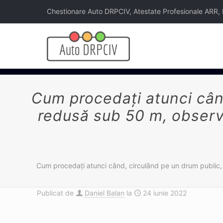
Chestionare Auto DRPCIV, Atestate Profesionale ARR, Legi
Cum procedaţi atunci când
redusă sub 50 m, observ
Cum procedaţi atunci când, circulând pe un drum public, 
Publicat de
Daniel Balan
la
24 iunie 2022