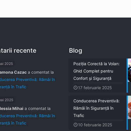
arii recente
Blog
Poziția Corectă la Volan:
mai 2025
Ghid Complet pentru
amona Cazac
a comentat la
Confort și Siguranță
ucerea Preventivă: Rămâi în
ranță în Trafic
17 februarie 2025
mai 2025
Conducerea Preventivă:
Rămâi în Siguranță în
lessia Mihai
a comentat la
Trafic
ucerea Preventivă: Rămâi în
ranță în Trafic
10 februarie 2025