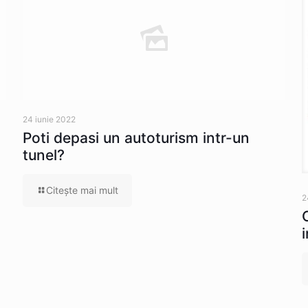
24 iunie 2022
Poti depasi un autoturism intr-un
tunel?
Citeşte mai mult
2