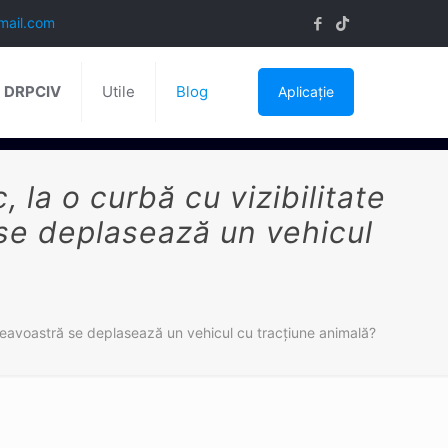
mail.com
ă DRPCIV
Utile
Blog
Aplicație
la o curbă cu vizibilitate
se deplasează un vehicul
neavoastră se deplasează un vehicul cu tracţiune animală?