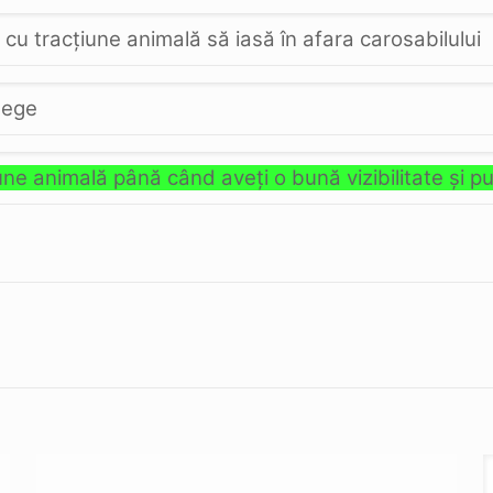
 cu tracţiune animală să iasă în afara carosabilului
 lege
ţiune animală până când aveţi o bună vizibilitate şi p