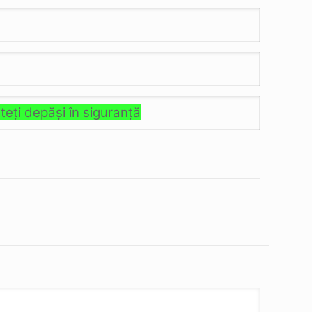
uteţi depăşi în siguranţă