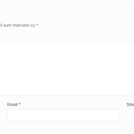
rii sunt marcate cu
*
Email
*
Sit