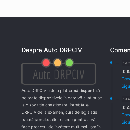
Despre Auto DRPCIV
Coment
19 
R
Cond
Sigu
Auto DRPCIV este o platformă disponibilă
pe toate dispozitivele în care vă sunt puse
14 
la dispoziţie chestionare, întrebările
A
DRPCIV de la examen, curs de legislaţie
Cond
rutieră şi multe alte resurse pentru a vă
Sigu
face procesul de învăţare mult mai uşor în