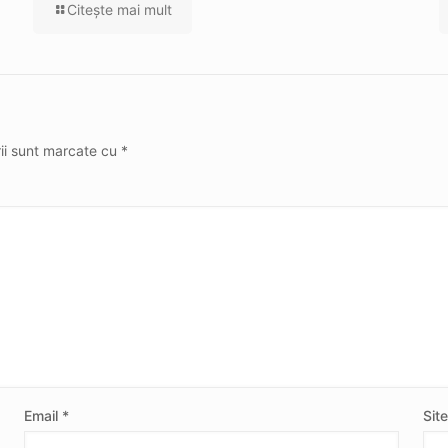
Citeşte mai mult
rii sunt marcate cu
*
Email
*
Sit