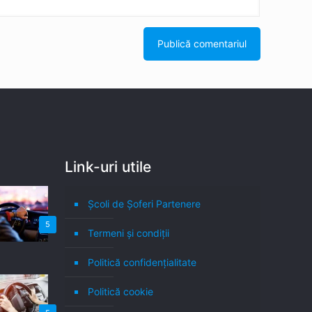
Link-uri utile
Școli de Șoferi Partenere
5
Termeni şi condiţii
Politică confidenţialitate
Politică cookie