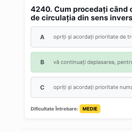
4240.
Cum procedați când cir
de circulația din sens inver
A
opriți și acordați prioritate de 
B
vă continuați deplasarea, pentru
C
opriți și acordați prioritate num
Dificultate Întrebare:
MEDIE