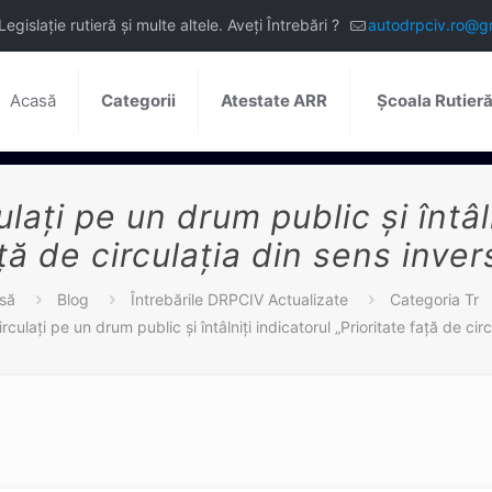
slație rutieră și multe altele. Aveți Întrebări ?
autodrpciv.ro@g
Acasă
Categorii
Atestate ARR
Școala Rutier
ați pe un drum public și întâlni
ță de circulația din sens inver
să
Blog
Întrebările DRPCIV Actualizate
Categoria Tr
ulați pe un drum public și întâlniți indicatorul „Prioritate față de circ