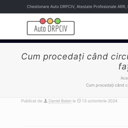
Chestionare Auto DRPCIV, Atestate Profesionale ARR, Legi
Cum procedați când circul
fa
Aca
Cum procedați când circ
Publicat de
Daniel Balan
la
13 octombrie 2024