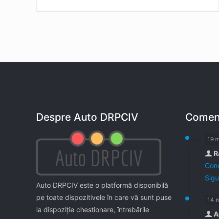
Despre Auto DRPCIV
Coment
19 
R
Cond
Sigu
Auto DRPCIV este o platformă disponibilă
pe toate dispozitivele în care vă sunt puse
14 
la dispoziţie chestionare, întrebările
A