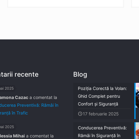
arii recente
Blog
Poziția Corectă la Volan:
mai 2025
Ghid Complet pentru
amona Cazac
a comentat la
Confort și Siguranță
ucerea Preventivă: Rămâi în
ranță în Trafic
17 februarie 2025
mai 2025
Conducerea Preventivă:
Rămâi în Siguranță în
lessia Mihai
a comentat la