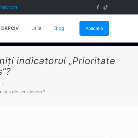
mail.com
ă DRPCIV
Utile
Blog
Aplicație
ți indicatorul „Prioritate
s“?
ulația din sens invers“?