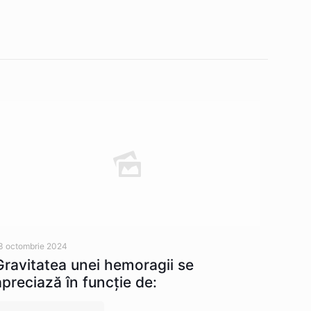
3 octombrie 2024
Gravitatea unei hemoragii se
apreciază în funcție de: