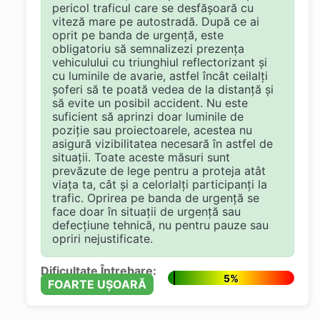
pericol traficul care se desfășoară cu
viteză mare pe autostradă. După ce ai
oprit pe banda de urgență, este
obligatoriu să semnalizezi prezența
vehiculului cu triunghiul reflectorizant și
cu luminile de avarie, astfel încât ceilalți
șoferi să te poată vedea de la distanță și
să evite un posibil accident. Nu este
suficient să aprinzi doar luminile de
poziție sau proiectoarele, acestea nu
asigură vizibilitatea necesară în astfel de
situații. Toate aceste măsuri sunt
prevăzute de lege pentru a proteja atât
viața ta, cât și a celorlalți participanți la
trafic. Oprirea pe banda de urgență se
face doar în situații de urgență sau
defecțiune tehnică, nu pentru pauze sau
opriri nejustificate.
Dificultate Întrebare:
5%
FOARTE UȘOARĂ