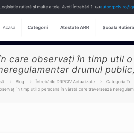
slație rutieră și multe altele. Aveți Întrebări ?
autodrpciv.ro@g
Acasă
Categorii
Atestate ARR
Școala Rutier
n care observați în timp util 
neregulamentar drumul public, 
să
Blog
Întrebările DRPCIV Actualizate
Categoria Tr
bservați în timp util o persoană în vârstă care traversează neregulame