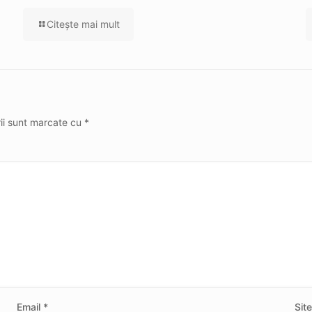
Citeşte mai mult
rii sunt marcate cu
*
Email
*
Sit