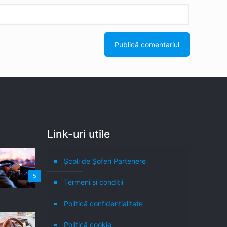
Link-uri utile
Școli de Șoferi Partenere
5
Termeni şi condiţii
Politică confidenţialitate
Politică cookie