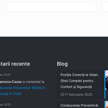
arii recente
Blog
Poziția Corectă la Volan:
mai 2025
Ghid Complet pentru
amona Cazac
a comentat la
Confort și Siguranță
ucerea Preventivă: Rămâi în
ranță în Trafic
17 februarie 2025
mai 2025
Conducerea Preventivă: