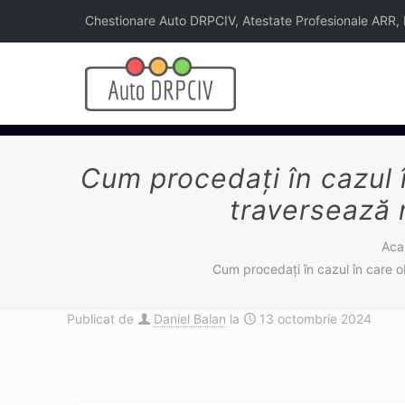
Chestionare Auto DRPCIV, Atestate Profesionale ARR, Legi
Cum procedați în cazul î
traversează 
Aca
Cum procedați în cazul în care o
Publicat de
Daniel Balan
la
13 octombrie 2024