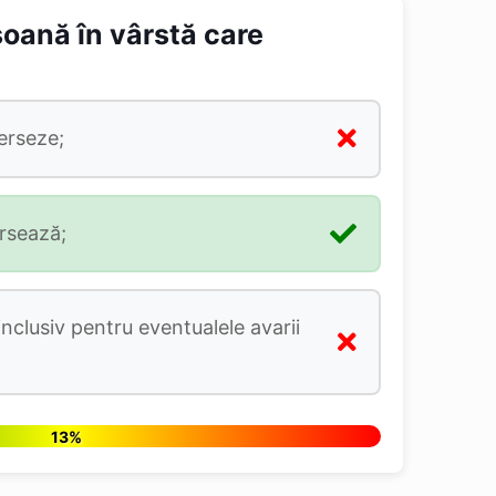
soană în vârstă care
erseze;
ersează;
inclusiv pentru eventualele avarii
13%