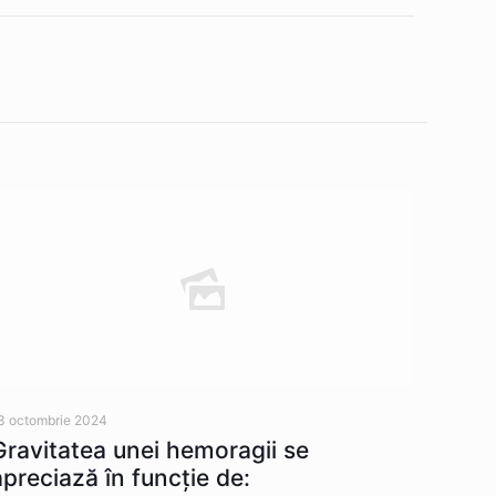
3 octombrie 2024
Gravitatea unei hemoragii se
apreciază în funcție de: