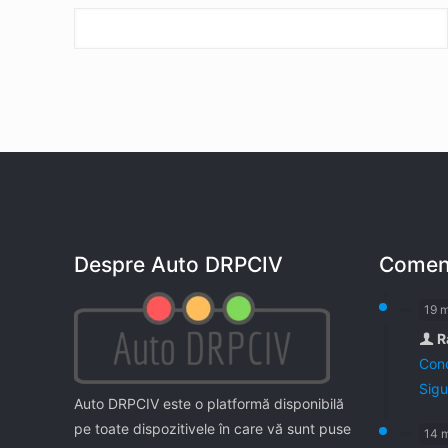
Despre Auto DRPCIV
Coment
19 
R
Cond
Sigu
Auto DRPCIV este o platformă disponibilă
pe toate dispozitivele în care vă sunt puse
14 