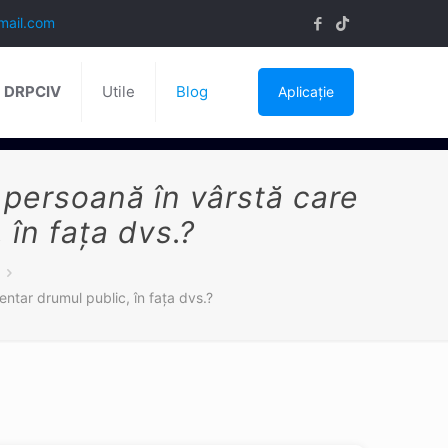
mail.com
ă DRPCIV
Utile
Blog
Aplicație
o persoană în vârstă care
în fața dvs.?
ntar drumul public, în fața dvs.?