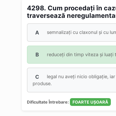
4298.
Cum procedați în cazu
traversează neregulamentar 
A
semnalizați cu claxonul și cu lu
B
reduceți din timp viteza și luați
C
legal nu aveți nicio obligație, i
produse.
Dificultate Întrebare:
FOARTE UȘOARĂ