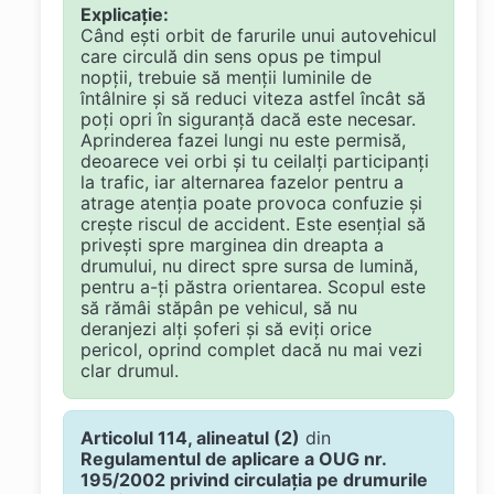
Explicație:
Când ești orbit de farurile unui autovehicul
care circulă din sens opus pe timpul
nopții, trebuie să menții luminile de
întâlnire și să reduci viteza astfel încât să
poți opri în siguranță dacă este necesar.
Aprinderea fazei lungi nu este permisă,
deoarece vei orbi și tu ceilalți participanți
la trafic, iar alternarea fazelor pentru a
atrage atenția poate provoca confuzie și
crește riscul de accident. Este esențial să
privești spre marginea din dreapta a
drumului, nu direct spre sursa de lumină,
pentru a-ți păstra orientarea. Scopul este
să rămâi stăpân pe vehicul, să nu
deranjezi alți șoferi și să eviți orice
pericol, oprind complet dacă nu mai vezi
clar drumul.
Articolul 114, alineatul (2)
din
Regulamentul de aplicare a OUG nr.
195/2002 privind circulația pe drumurile