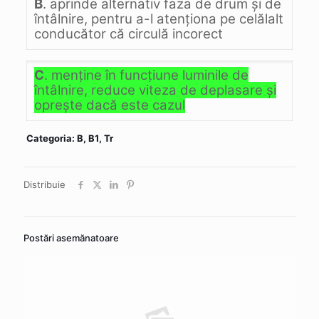
B
. aprinde alternativ faza de drum şi de
întâlnire, pentru a-l atenţiona pe celălalt
conducător că circulă incorect
C
. menţine în funcţiune luminile de
întâlnire, reduce viteza de deplasare şi
opreşte dacă este cazul
Categoria: B, B1, Tr
Distribuie
Postări asemănatoare