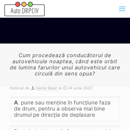
Cum procedează conducătorul de
autovehicule noaptea, când este orbit
de lumina farurilor unui autovehicul care
circulă din sens opus?
Publicat de
Daniel Balan
la
24 iunie 2022
A
. pune sau menţine în funcţiune faza
de drum, pentru a observa mai bine
drumul pe direcţia de deplasare