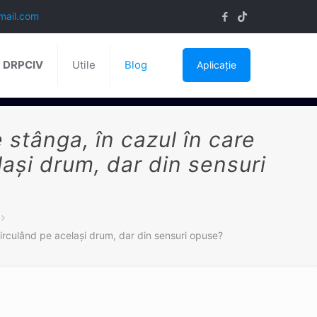
mail.com
ă DRPCIV
Utile
Blog
Aplicație
stânga, în cazul în care
laşi drum, dar din sensuri
circulând pe acelaşi drum, dar din sensuri opuse?