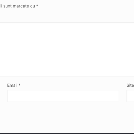
rii sunt marcate cu
*
Email
*
Sit