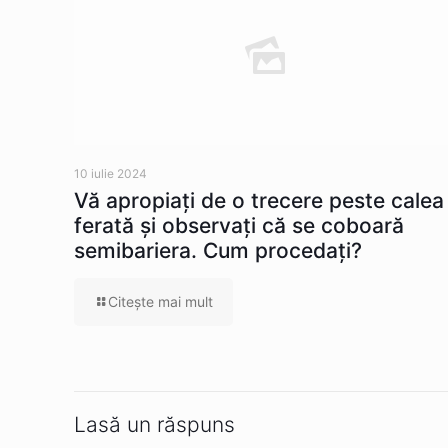
10 iulie 2024
Vă apropiaţi de o trecere peste calea
ferată şi observaţi că se coboară
semibariera. Cum procedaţi?
Citeşte mai mult
Lasă un răspuns