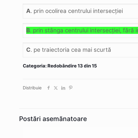
A
. prin ocolirea centrului intersecţiei
B
. prin stânga centrului intersecţiei, fără
C
. pe traiectoria cea mai scurtă
Categoria: Redobândire 13 din 15
Distribuie
Postări asemănatoare