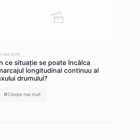
0 iulie 2024
În ce situaţie se poate încălca
marcajul longitudinal continuu al
axului drumului?
Citeşte mai mult