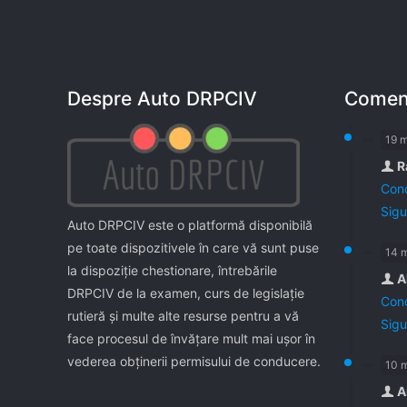
Despre Auto DRPCIV
Coment
19 
R
Cond
Sigu
Auto DRPCIV este o platformă disponibilă
pe toate dispozitivele în care vă sunt puse
14 
la dispoziţie chestionare, întrebările
A
DRPCIV de la examen, curs de legislaţie
Cond
rutieră şi multe alte resurse pentru a vă
Sigu
face procesul de învăţare mult mai uşor în
vederea obţinerii permisului de conducere.
10 
A