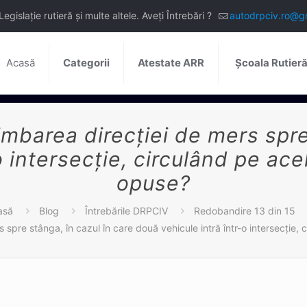
slație rutieră și multe altele. Aveți Întrebări ?
autodrpciv.ro@g
Acasă
Categorii
Atestate ARR
Școala Rutier
barea direcţiei de mers spre 
o intersecţie, circulând pe ace
opuse?
asă
Blog
Întrebările DRPCIV
Redobandire 13 din 15
pre stânga, în cazul în care două vehicule intră într-o intersecţie, 