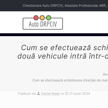
Chestionare Auto DRPCIV, Atestate Profesionale ARR, Legi
Cum se efectuează schim
două vehicule intră într-
Ac
Cum se efectuează schimbarea direcţiei de mers s
Publicat de
Daniel Balan
la
21 iunie 2024