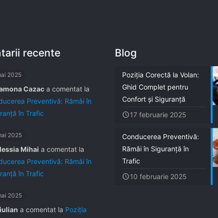
arii recente
Blog
Poziția Corectă la Volan:
mai 2025
Ghid Complet pentru
amona Cazac
a comentat la
Confort și Siguranță
ucerea Preventivă: Rămâi în
ranță în Trafic
17 februarie 2025
mai 2025
Conducerea Preventivă:
Rămâi în Siguranță în
lessia Mihai
a comentat la
Trafic
ucerea Preventivă: Rămâi în
ranță în Trafic
10 februarie 2025
mai 2025
iulian
a comentat la
Poziția