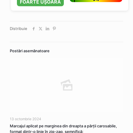
FOARTE UȘOARĂ
Distribuie
Postări asemănatoare
13 octombrie 2024
Marcajul aplicat pe marginea din dreapta a părţii carosabile,
format dintr-o linie în zig-zag, semnifică: