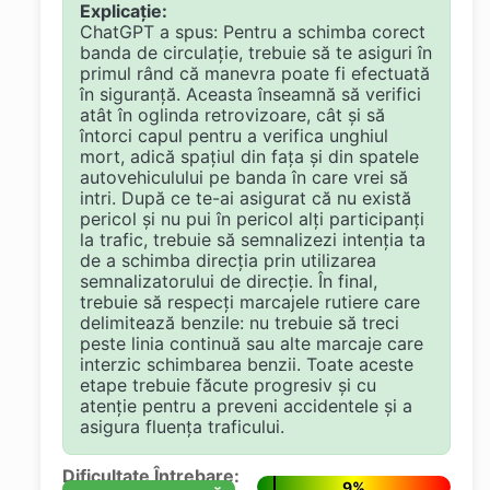
Explicație:
ChatGPT a spus: Pentru a schimba corect
banda de circulație, trebuie să te asiguri în
primul rând că manevra poate fi efectuată
în siguranță. Aceasta înseamnă să verifici
atât în oglinda retrovizoare, cât și să
întorci capul pentru a verifica unghiul
mort, adică spațiul din fața și din spatele
autovehiculului pe banda în care vrei să
intri. După ce te-ai asigurat că nu există
pericol și nu pui în pericol alți participanți
la trafic, trebuie să semnalizezi intenția ta
de a schimba direcția prin utilizarea
semnalizatorului de direcție. În final,
trebuie să respecți marcajele rutiere care
delimitează benzile: nu trebuie să treci
peste linia continuă sau alte marcaje care
interzic schimbarea benzii. Toate aceste
etape trebuie făcute progresiv și cu
atenție pentru a preveni accidentele și a
asigura fluența traficului.
Dificultate Întrebare:
9%