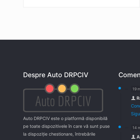
Despre Auto DRPCIV
Coment
19 
R
Cond
Sigu
Auto DRPCIV este o platformă disponibilă
pe toate dispozitivele în care vă sunt puse
14 
la dispoziţie chestionare, întrebările
A