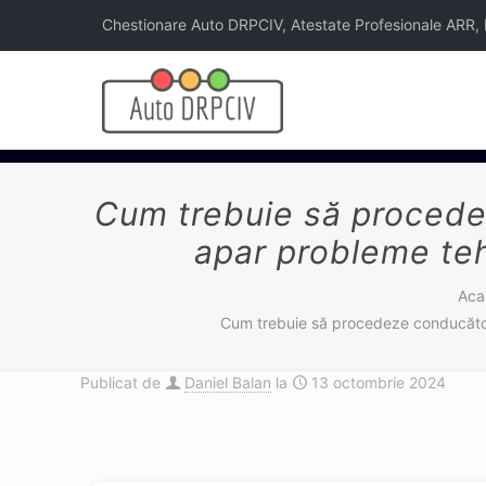
Chestionare Auto DRPCIV, Atestate Profesionale ARR, Legi
Cum trebuie să procedez
apar probleme teh
Aca
Cum trebuie să procedeze conducătorul
Publicat de
Daniel Balan
la
13 octombrie 2024