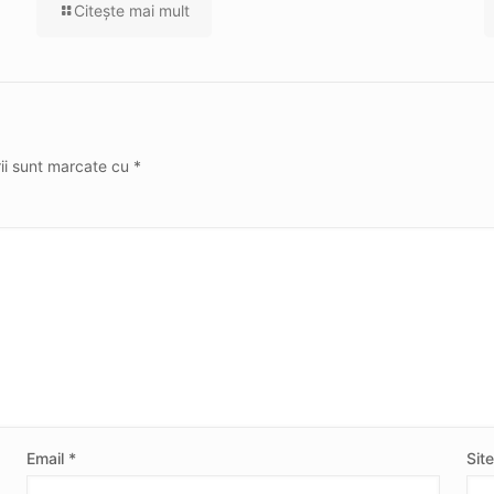
Citeşte mai mult
rii sunt marcate cu
*
Email
*
Sit