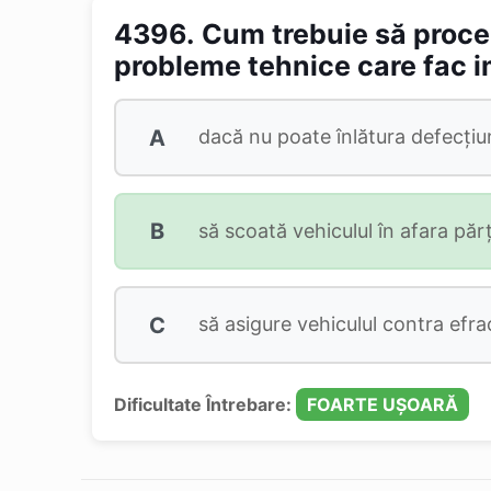
4396.
Cum trebuie să proce
probleme tehnice care fac i
A
dacă nu poate înlătura defecțiun
B
să scoată vehiculul în afara părț
C
să asigure vehiculul contra efrac
Dificultate Întrebare:
FOARTE UȘOARĂ