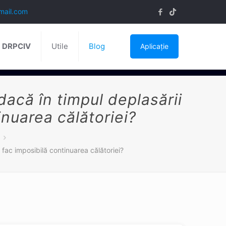
mail.com
ă DRPCIV
Utile
Blog
Aplicație
acă în timpul deplasării
nuarea călătoriei?
fac imposibilă continuarea călătoriei?