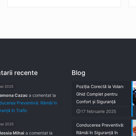
arii recente
Blog
Poziția Corectă la Volan:
mai 2025
Ghid Complet pentru
amona Cazac
a comentat la
Confort și Siguranță
ucerea Preventivă: Rămâi în
ranță în Trafic
17 februarie 2025
mai 2025
Conducerea Preventivă:
Rămâi în Siguranță în
lessia Mihai
a comentat la