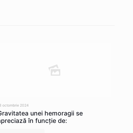
3 octombrie 2024
Gravitatea unei hemoragii se
apreciază în funcție de: