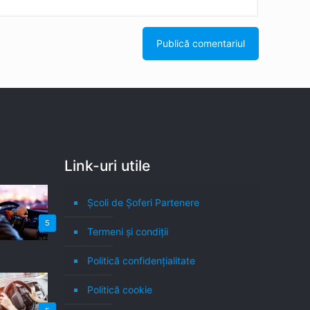
Link-uri utile
Școli de Șoferi Partenere
5
Termeni şi condiţii
Politică confidenţialitate
Politică cookie