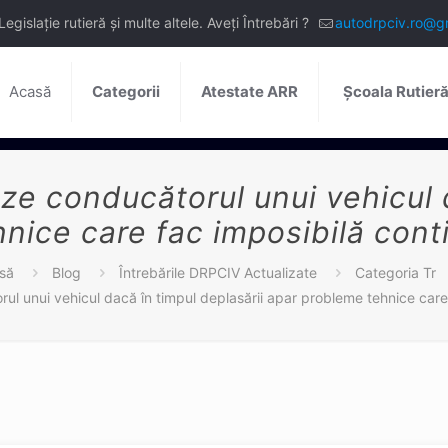
slație rutieră și multe altele. Aveți Întrebări ?
autodrpciv.ro@g
Acasă
Categorii
Atestate ARR
Școala Rutier
e conducătorul unui vehicul d
nice care fac imposibilă conti
să
Blog
Întrebările DRPCIV Actualizate
Categoria Tr
 unui vehicul dacă în timpul deplasării apar probleme tehnice care 