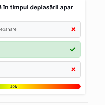
în timpul deplasării apar
depanare;
20%