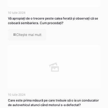
10 iulie 2024
Vă apropiaţi de o trecere peste calea ferată şi observaţi că se
coboară semibariera. Cum procedaţi?
Citeşte mai mult
10 iulie 2024
Care este prima măsură pe care trebuie să o ia un conducator
de autovehicul atunci când motorul s-a defectat?