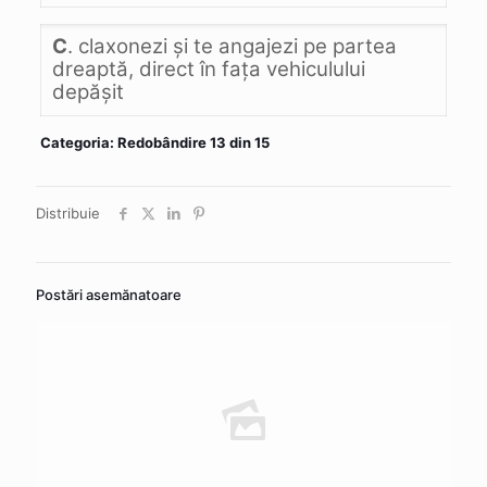
C
. claxonezi şi te angajezi pe partea
dreaptă, direct în faţa vehiculului
depăşit
Categoria: Redobândire 13 din 15
Distribuie
Postări asemănatoare