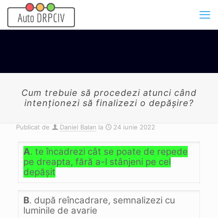
Cum trebuie să procedezi atunci când
intenţionezi să finalizezi o depăşire?
Publicat de
Daniel Balan
la
24 iunie 2022
A
. te încadrezi cât se poate de repede
pe dreapta, fără a-l stânjeni pe cel
depăşit
B
. după reîncadrare, semnalizezi cu
luminile de avarie