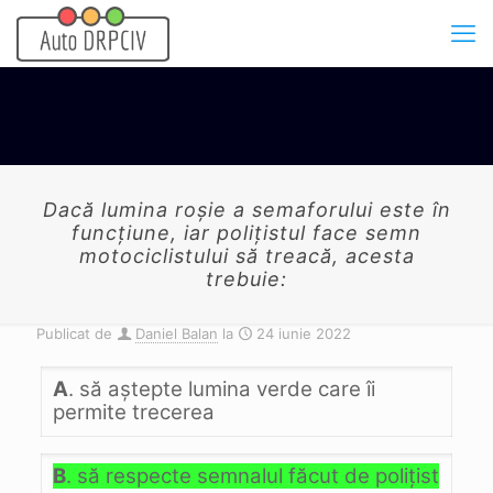
Dacă lumina roşie a semaforului este în
funcţiune, iar poliţistul face semn
motociclistului să treacă, acesta
trebuie:
Publicat de
Daniel Balan
la
24 iunie 2022
A
. să aştepte lumina verde care îi
permite trecerea
B
. să respecte semnalul făcut de poliţist