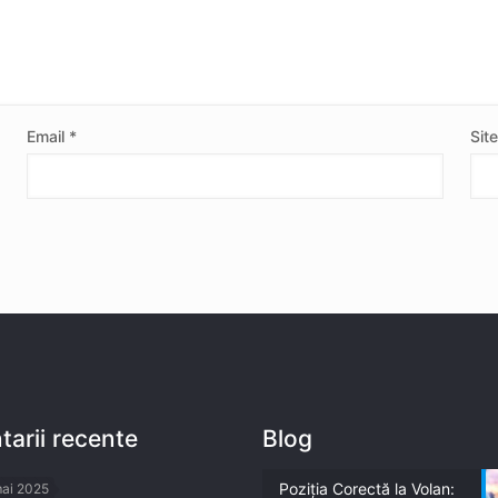
Email
*
Sit
arii recente
Blog
Poziția Corectă la Volan:
mai 2025