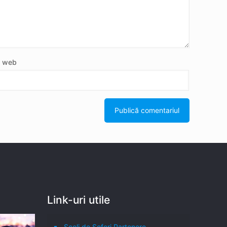
e web
Link-uri utile
Școli de Șoferi Partenere