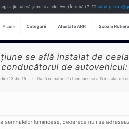
slație rutieră și multe altele. Aveți Întrebări ?
autodrpciv.ro@g
Acasă
Categorii
Atestate ARR
Școala Rutier
iune se află instalat de cealal
conducătorul de autovehicul:
ire 13 din 15
Dacă semaforul în funcţiune se află instalat de ce
ţia semnalelor luminoase, deoarece nu i se adresea