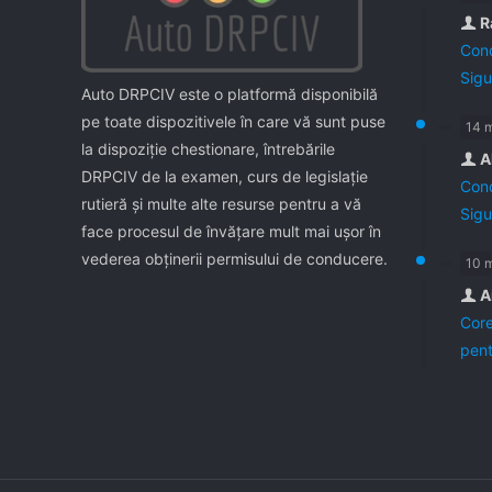
R
Cond
Sigu
Auto DRPCIV este o platformă disponibilă
pe toate dispozitivele în care vă sunt puse
14 
la dispoziţie chestionare, întrebările
A
DRPCIV de la examen, curs de legislaţie
Cond
rutieră şi multe alte resurse pentru a vă
Sigu
face procesul de învăţare mult mai uşor în
vederea obţinerii permisului de conducere.
10 
A
Core
pent