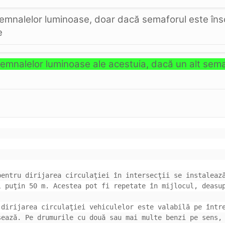
 semnalelor luminoase, doar dacă semaforul este înso
e
semnalelor luminoase ale acestuia, dacă un alt semafo
entru dirijarea circulaţiei în intersecţii se instalează
dirijarea circulaţiei vehiculelor este valabilă pe între
ează. Pe drumurile cu două sau mai multe benzi pe sens, 