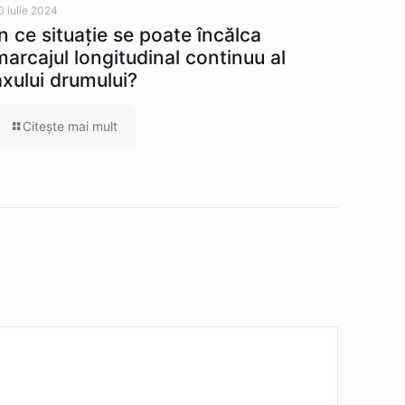
0 iulie 2024
În ce situaţie se poate încălca
marcajul longitudinal continuu al
axului drumului?
Citeşte mai mult