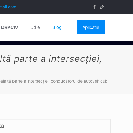
mail.com
ă DRPCIV
Utile
Blog
Aplicație
tă parte a intersecţiei,
alaltă parte a intersecţiei, conducătorul de autovehicul:
ză