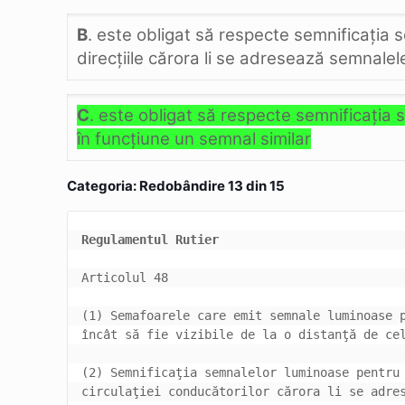
B
. este obligat să respecte semnificaţia
direcţiile cărora li se adresează semnalel
C
. este obligat să respecte semnificaţia 
în funcţiune un semnal similar
Categoria: Redobândire 13 din 15
Regulamentul Rutier
(1) Semafoarele care emit semnale luminoase p
(2) Semnificaţia semnalelor luminoase pentru 
circulaţiei conducătorilor cărora li se adres