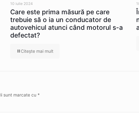
10 iulie 2024
1
Care este prima măsură pe care
trebuie să o ia un conducator de
autovehicul atunci când motorul s-a
defectat?
Citeşte mai mult
rii sunt marcate cu
*