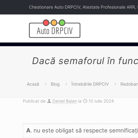
Chestionare Auto DRPCIV, Atestate Profesionale ARR, Legi
Dacă semaforul în funcţ
Acasă
Blog
Întrebările DRPCIV
Redoband
Publicat de
Daniel Balan
la
10 iulie 2024
A
. nu este obligat să respecte semnifica