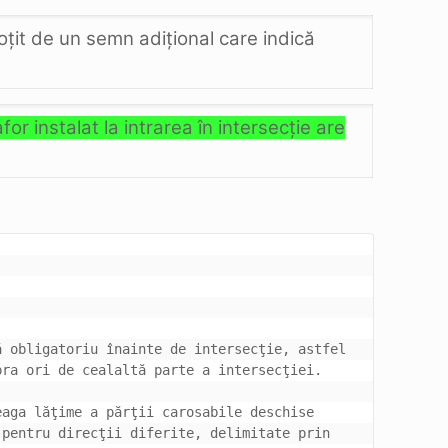
ţit de un semn adiţional care indică
r instalat la intrarea în intersecţie are
 obligatoriu înainte de intersecţie, astfel 
aga lăţime a părţii carosabile deschise 
pentru direcţii diferite, delimitate prin 