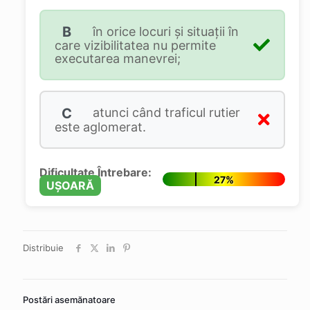
B
în orice locuri și situații în
care vizibilitatea nu permite
executarea manevrei;
C
atunci când traficul rutier
este aglomerat.
Dificultate Întrebare:
27%
UȘOARĂ
Distribuie
Postări asemănatoare