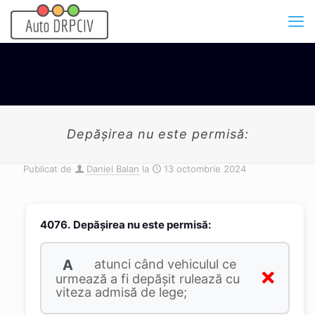
Depășirea nu este permisă:
Publicat de
Daniel Balan
la
13 octombrie 2024
4076.
Depășirea nu este permisă:
A
atunci când vehiculul ce
urmează a fi depășit rulează cu
viteza admisă de lege;