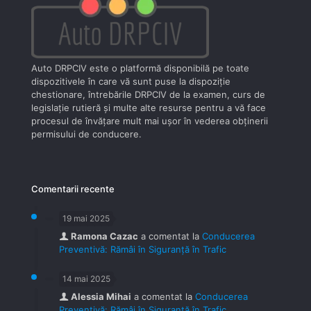
Auto DRPCIV este o platformă disponibilă pe toate
dispozitivele în care vă sunt puse la dispoziţie
chestionare, întrebările DRPCIV de la examen, curs de
legislaţie rutieră şi multe alte resurse pentru a vă face
procesul de învăţare mult mai uşor în vederea obţinerii
permisului de conducere.
Comentarii recente
19 mai 2025
Ramona Cazac
a comentat la
Conducerea
Preventivă: Rămâi în Siguranță în Trafic
14 mai 2025
Alessia Mihai
a comentat la
Conducerea
Preventivă: Rămâi în Siguranță în Trafic