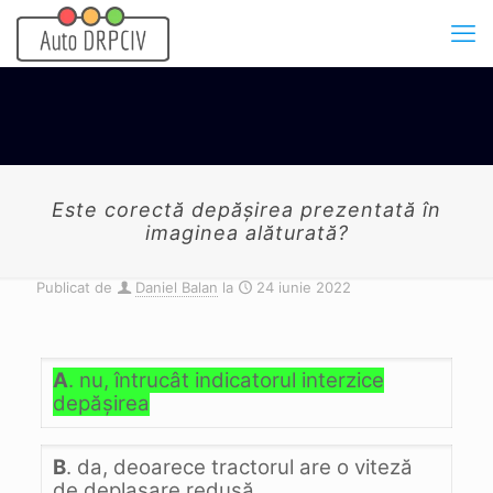
Este corectă depăşirea prezentată în
imaginea alăturată?
Publicat de
Daniel Balan
la
24 iunie 2022
A
. nu, întrucât indicatorul interzice
depăşirea
B
. da, deoarece tractorul are o viteză
de deplasare redusă