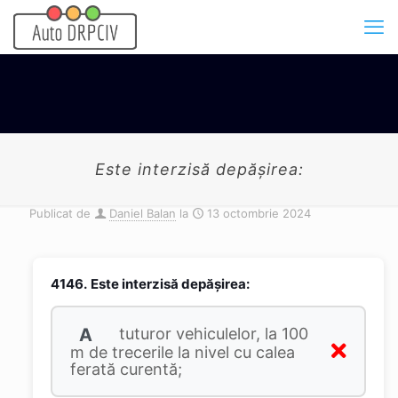
Este interzisă depășirea:
Publicat de
Daniel Balan
la
13 octombrie 2024
4146.
Este interzisă depășirea:
A
tuturor vehiculelor, la 100
m de trecerile la nivel cu calea
ferată curentă;