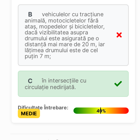
B
vehiculelor cu tracțiune
animală, motocicletelor fără
ataș, mopedelor și bicicletelor,
dacă vizibilitatea asupra
drumului este asigurată pe o
distanță mai mare de 20 m, iar
lățimea drumului este de cel
puțin 7 m;
C
în intersecțiile cu
circulație nedirijată.
Dificultate Întrebare:
49%
MEDIE