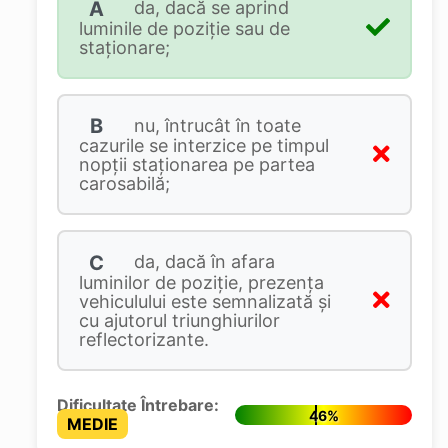
A
da, dacă se aprind
luminile de poziție sau de
staționare;
B
nu, întrucât în toate
cazurile se interzice pe timpul
nopții staționarea pe partea
carosabilă;
C
da, dacă în afara
luminilor de poziție, prezența
vehiculului este semnalizată și
cu ajutorul triunghiurilor
reflectorizante.
Dificultate Întrebare:
46%
MEDIE