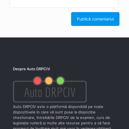
Despre Auto DRPCIV
Auto DRPCIV este o platformă disponibilă pe toate
dispozitivele în care vă sunt puse la dispoziţie
chestionare, întrebările DRPCIV de la examen, curs de
legislaţie rutieră şi multe alte resurse pentru a vă face
procesul de învăţare mult mai uşor în vederea obţinerii