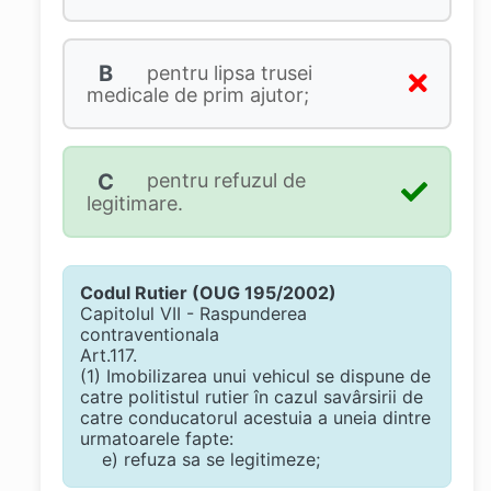
B
pentru lipsa trusei
medicale de prim ajutor;
C
pentru refuzul de
legitimare.
Codul Rutier (OUG 195/2002)
Capitolul VII - Raspunderea
contraventionala
Art.117.
(1) Imobilizarea unui vehicul se dispune de
catre politistul rutier în cazul savârsirii de
catre conducatorul acestuia a uneia dintre
urmatoarele fapte:
e) refuza sa se legitimeze;