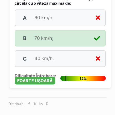
circula cu o viteză maximă de:
A
60 km/h;
B
70 km/h;
C
40 km/h.
Dificultate Întrebare:
12%
FOARTE UȘOARĂ
Distribuie