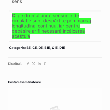
sens
C
. pe drumul unde sensurile de
circulaţie sunt despărţite prin marcaj
longitudinal continuu, iar pentru
depăşire ar fi necesară încălcarea
acestuia
Categoria: BE, CE, DE, B1E, C1E, D1E
Distribuie
Postări asemănatoare