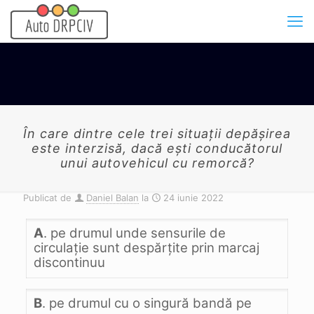
În care dintre cele trei situaţii depăşirea
este interzisă, dacă eşti conducătorul
unui autovehicul cu remorcă?
Publicat de
Daniel Balan
la
24 iunie 2022
A
. pe drumul unde sensurile de
circulaţie sunt despărţite prin marcaj
discontinuu
B
. pe drumul cu o singură bandă pe