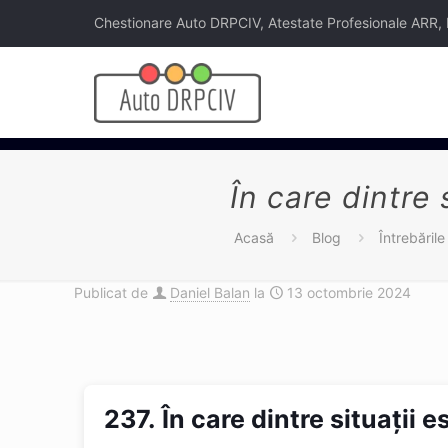
Chestionare Auto DRPCIV, Atestate Profesionale ARR, Legi
În care dintre
Acasă
Blog
Întrebăril
Publicat de
Daniel Balan
la
13 octombrie 2024
237.
În care dintre situaţii