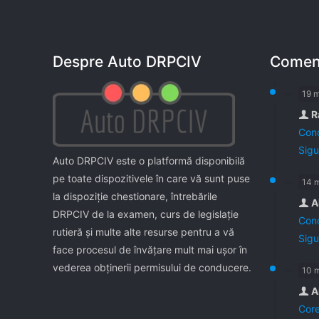
Despre Auto DRPCIV
Coment
19 
R
Cond
Sigu
Auto DRPCIV este o platformă disponibilă
pe toate dispozitivele în care vă sunt puse
14 
la dispoziţie chestionare, întrebările
A
DRPCIV de la examen, curs de legislaţie
Cond
rutieră şi multe alte resurse pentru a vă
Sigu
face procesul de învăţare mult mai uşor în
vederea obţinerii permisului de conducere.
10 
A
Core