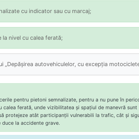
nalizate cu indicator sau cu marcaj;
 la nivel cu calea ferată;
i „Depăşirea autovehiculelor, cu excepţia motocicletel
rile pentru pietoni semnalizate, pentru a nu pune în pericol
u calea ferată, unde vizibilitatea și spațiul de manevră sunt 
să protejeze atât participanții vulnerabili la trafic, cât și
 duce la accidente grave.