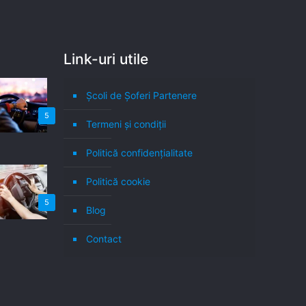
Link-uri utile
Școli de Șoferi Partenere
5
Termeni şi condiţii
Politică confidenţialitate
Politică cookie
5
Blog
Contact