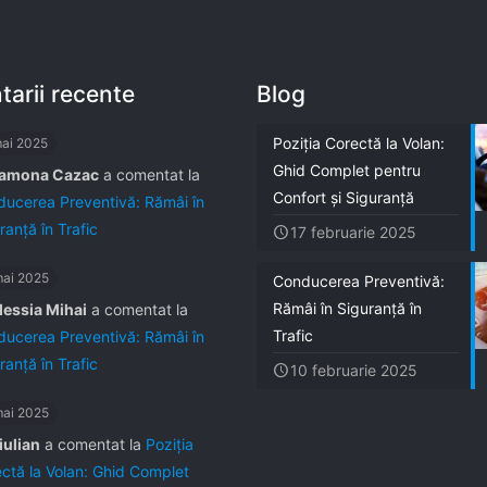
arii recente
Blog
Poziția Corectă la Volan:
mai 2025
Ghid Complet pentru
amona Cazac
a comentat la
Confort și Siguranță
ucerea Preventivă: Rămâi în
ranță în Trafic
17 februarie 2025
mai 2025
Conducerea Preventivă:
Rămâi în Siguranță în
lessia Mihai
a comentat la
Trafic
ucerea Preventivă: Rămâi în
ranță în Trafic
10 februarie 2025
mai 2025
iulian
a comentat la
Poziția
ctă la Volan: Ghid Complet