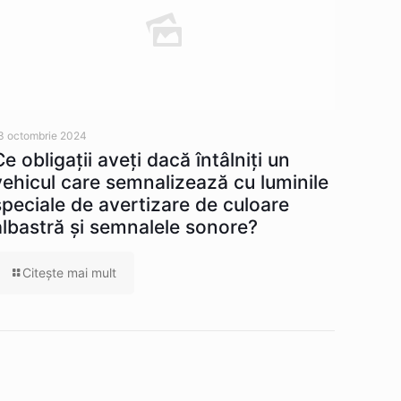
3 octombrie 2024
Ce obligaţii aveţi dacă întâlniţi un
vehicul care semnalizează cu luminile
speciale de avertizare de culoare
albastră şi semnalele sonore?
Citeşte mai mult