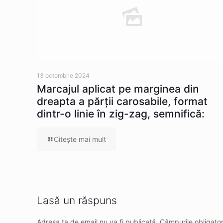
13 octombrie 2024
Marcajul aplicat pe marginea din
dreapta a părţii carosabile, format
dintr-o linie în zig-zag, semnifică:
Citeşte mai mult
Lasă un răspuns
Adresa ta de email nu va fi publicată.
Câmpurile obligato