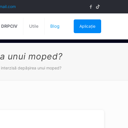
mail.com
ă DRPCIV
Utile
Blog
Aplicație
rea unui moped?
te interzisă depăşirea unui moped?