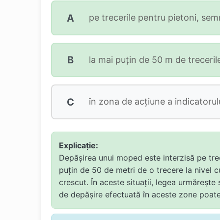
A
pe trecerile pentru pietoni, sem
B
la mai puţin de 50 m de trecerile
C
în zona de acţiune a indicatorulu
Explicație:
Depășirea unui moped este interzisă pe trece
puțin de 50 de metri de o trecere la nivel c
crescut. În aceste situații, legea urmărește 
de depășire efectuată în aceste zone poate