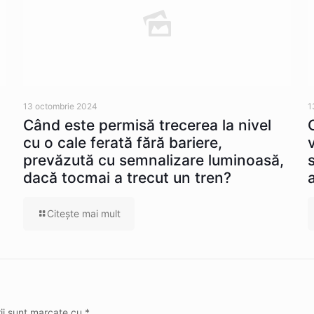
13 octombrie 2024
1
Când este permisă trecerea la nivel
cu o cale ferată fără bariere,
prevăzută cu semnalizare luminoasă,
dacă tocmai a trecut un tren?
Citeşte mai mult
rii sunt marcate cu
*