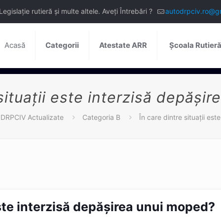
slație rutieră și multe altele. Aveți Întrebări ?
autodrpciv.ro@g
Acasă
Categorii
Atestate ARR
Școala Rutier
 situaţii este interzisă depăşi
e DRPCIV Actualizate
Categoria B
În care dintre situaţii es
 este interzisă depăşirea unui moped?