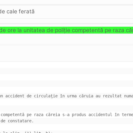
 de cale ferată
 de ore la unitatea de poliţie competentă pe raza c
n accident de circulaţie în urma căruia au rezultat numa
competentă pe raza căreia s-a produs accidentul în terme