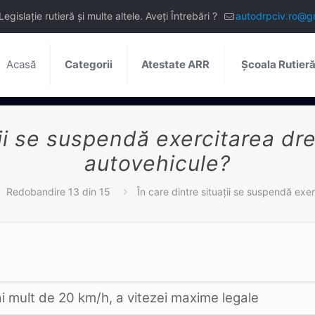
slație rutieră și multe altele. Aveți Întrebări ?
autodrpciv.ro@g
Acasă
Categorii
Atestate ARR
Școala Rutier
ţii se suspendă exercitarea d
autovehicule?
Redobandire 13 din 15
În care dintre situaţii se suspendă ex
mai mult de 20 km/h, a vitezei maxime legale