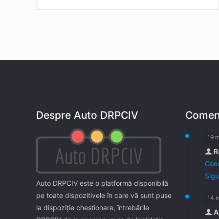
Despre Auto DRPCIV
Coment
19 
R
Cond
Sigu
Auto DRPCIV este o platformă disponibilă
pe toate dispozitivele în care vă sunt puse
14 
la dispoziţie chestionare, întrebările
A