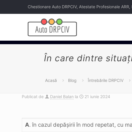
Chestionare Auto DRPCIV, Atestate Profesionale ARR, Legi
În care dintre situa
Acasă
Blog
Întrebările DRPCIV
Publicat de
Daniel Balan
la
21 iunie 2024
A
. în cazul depăşirii în mod repetat, cu 