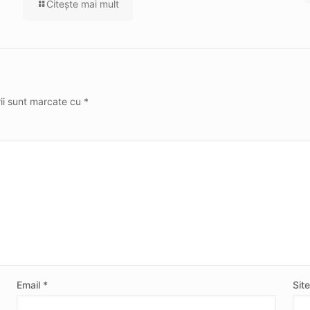
Citeşte mai mult
rii sunt marcate cu
*
Email
*
Sit