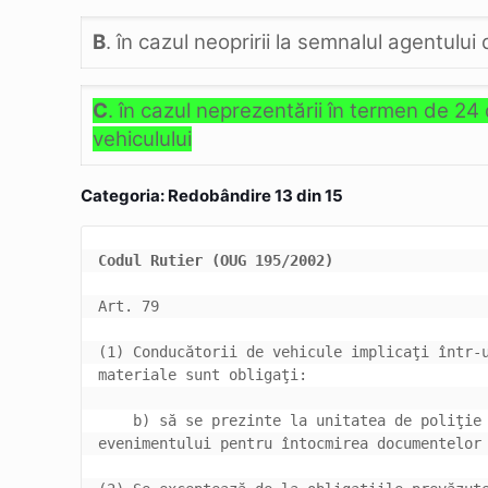
B
. în cazul neopririi la semnalul agentului
C
. în cazul neprezentării în termen de 24
vehiculului
Categoria: Redobândire 13 din 15
Codul Rutier (OUG 195/2002)
(1) Conducătorii de vehicule implicaţi într-u
    b) să se prezinte la unitatea de poliţie 