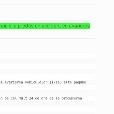
ăreia s-a produs un accident cu avarierea
i avarierea vehiculelor şi/sau alte pagube 
n de cel mult 24 de ore de la producerea 