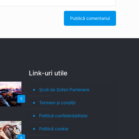
Link-uri utile
Școli de Șoferi Partenere
5
Termeni şi condiţii
Politică confidenţialitate
Politică cookie
5