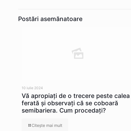
Postări asemănatoare
10 iulie 2024
Vă apropiaţi de o trecere peste calea
ferată şi observaţi că se coboară
semibariera. Cum procedaţi?
Citeşte mai mult