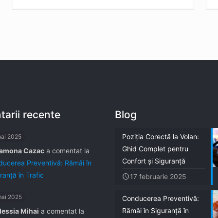
arii recente
Blog
Poziția Corectă la Volan:
mai 2025
Ghid Complet pentru
amona Cazac
a comentat la
Confort și Siguranță
ucerea Preventivă: Rămâi în
ranță în Trafic
17 februarie 2025
mai 2025
Conducerea Preventivă:
Rămâi în Siguranță în
lessia Mihai
a comentat la