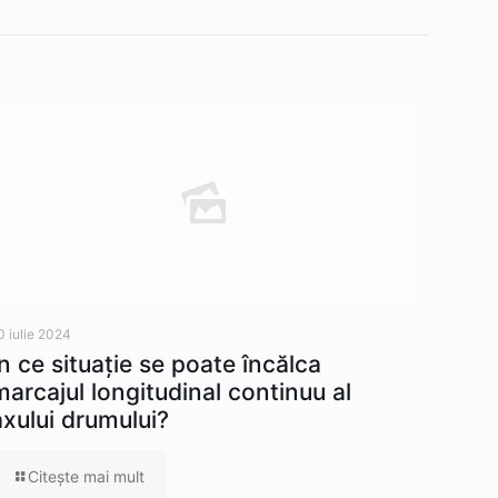
0 iulie 2024
În ce situaţie se poate încălca
marcajul longitudinal continuu al
axului drumului?
Citeşte mai mult