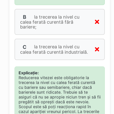
B
la trecerea la nivel cu
calea ferată curentă fără
bariere;
C
la trecerea la nivel cu
calea ferată curentă industrială.
Explicație:
Reducerea vitezei este obligatorie la
trecerea la nivel cu calea ferată curentă
cu bariere sau semibariere, chiar dacă
barierele sunt ridicate. Trebuie să te
asiguri că nu se apropie niciun tren și să fii
pregătit să oprești dacă este nevoie.
Scopul este să poți reacționa rapid în
cazul apariției vreunui pericol. La trecerile