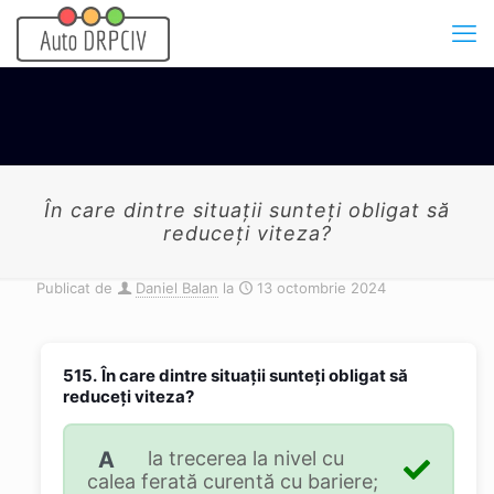
În care dintre situaţii sunteţi obligat să
reduceţi viteza?
Publicat de
Daniel Balan
la
13 octombrie 2024
515.
În care dintre situaţii sunteţi obligat să
reduceţi viteza?
A
la trecerea la nivel cu
calea ferată curentă cu bariere;