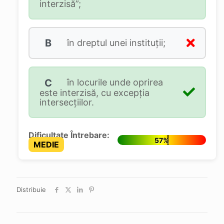
interzisă”;
B
în dreptul unei instituţii;
C
în locurile unde oprirea
este interzisă, cu excepţia
intersecţiilor.
Dificultate Întrebare:
57%
MEDIE
Distribuie