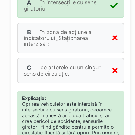
A
în intersecţiile cu sens
giratoriu;
B
în zona de acţiune a
indicatorului „Staţionarea
interzisă”;
C
pe arterele cu un singur
sens de circulaţie.
Explicație:
Oprirea vehiculelor este interzisă în
intersecțiile cu sens giratoriu, deoarece
această manevră ar bloca traficul și ar
crea pericol de accidente, sensurile
giratorii fiind gândite pentru a permite o
circulație fluentă și fără opriri. Prin urmare,