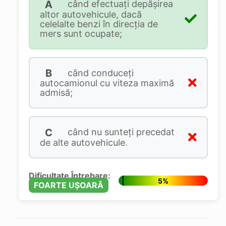
A
când efectuaţi depăşirea
altor autovehicule, dacă
celelalte benzi în direcţia de
mers sunt ocupate;
B
când conduceţi
autocamionul cu viteza maximă
admisă;
C
când nu sunteţi precedat
de alte autovehicule.
Dificultate Întrebare:
5%
FOARTE UȘOARĂ