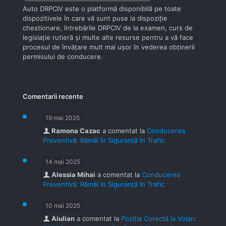
Auto DRPCIV este o platformă disponibilă pe toate
dispozitivele în care vă sunt puse la dispoziţie
chestionare, întrebările DRPCIV de la examen, curs de
legislaţie rutieră şi multe alte resurse pentru a vă face
procesul de învăţare mult mai uşor în vederea obţinerii
permisului de conducere.
Comentarii recente
19 mai 2025
Ramona Cazac
a comentat la
Conducerea
Preventivă: Rămâi în Siguranță în Trafic
14 mai 2025
Alessia Mihai
a comentat la
Conducerea
Preventivă: Rămâi în Siguranță în Trafic
10 mai 2025
Aiulian
a comentat la
Poziția Corectă la Volan: