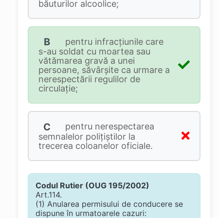
băuturilor alcoolice;
B
pentru infracţiunile care
s-au soldat cu moartea sau
vătămarea gravă a unei
persoane, săvârşite ca urmare a
nerespectării regulilor de
circulaţie;
C
pentru nerespectarea
semnalelor poliţiştilor la
trecerea coloanelor oficiale.
Codul Rutier (OUG 195/2002)
Art.114.
(1) Anularea permisului de conducere se
dispune în urmatoarele cazuri: