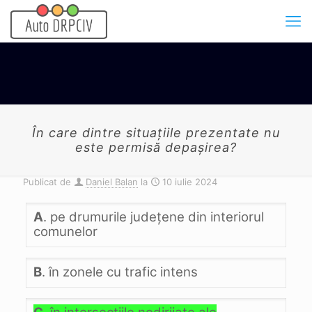
În care dintre situaţiile prezentate nu
este permisă depaşirea?
Publicat de
Daniel Balan
la
10 iulie 2024
A
. pe drumurile judeţene din interiorul
comunelor
B
. în zonele cu trafic intens