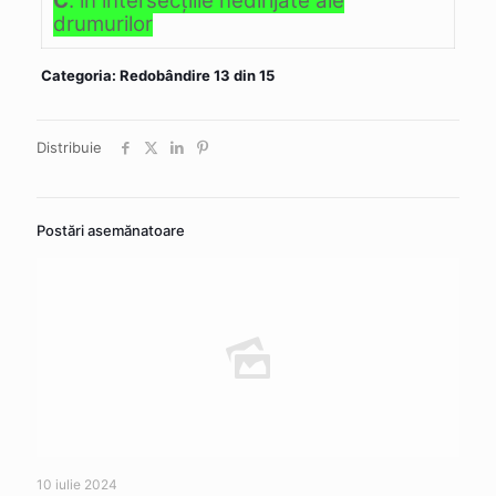
C
. în intersecţiile nedirijate ale
drumurilor
Categoria: Redobândire 13 din 15
Distribuie
Postări asemănatoare
10 iulie 2024